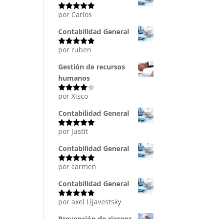
por Carlos
Valorado
con
5
de 5
Contabilidad General
por ruben
Valorado
con
5
de 5
Gestión de recursos
humanos
por Xisco
Valorado
con
4
de
5
Contabilidad General
por Justit
Valorado
con
5
de 5
Contabilidad General
por carmen
Valorado
con
5
de 5
Contabilidad General
por axel Lijavestsky
Valorado
con
5
de 5
Prevención de riesgos