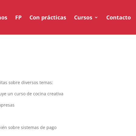
mos
FP
Con prácticas
Cursos
Contacto
itas sobre diversos temas:
luye un curso de cocina creativa
empresas
bién sobre sistemas de pago