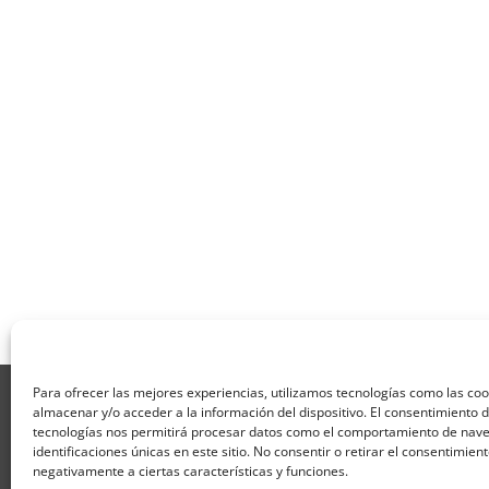
Para ofrecer las mejores experiencias, utilizamos tecnologías como las co
Aviso Legal
Política de Privacidad
Térmi
almacenar y/o acceder a la información del dispositivo. El consentimiento 
Formulario de Datos necesarios para alta
tecnologías nos permitirá procesar datos como el comportamiento de nave
Formulario de responsabilidad de APPCC
P
identificaciones únicas en este sitio. No consentir o retirar el consentimien
Encuesta
Contacto
Centros colaborado
negativamente a ciertas características y funciones.