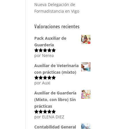
Nueva Delegación de
Formadistancia en Vigo
Valoraciones recientes
Pack Auxiliar de
Guarderia
por Nerea
Valorado
con
5
de 5
Auxiliar de Veterinaria
con prácticas (mixto)
por Auxi
Valorado
con
5
de 5
Auxiliar de Guardería
(Mixto, con libro) Sin
prácticas
por ELENA DIEZ
Valorado
con
5
de 5
Contabilidad General