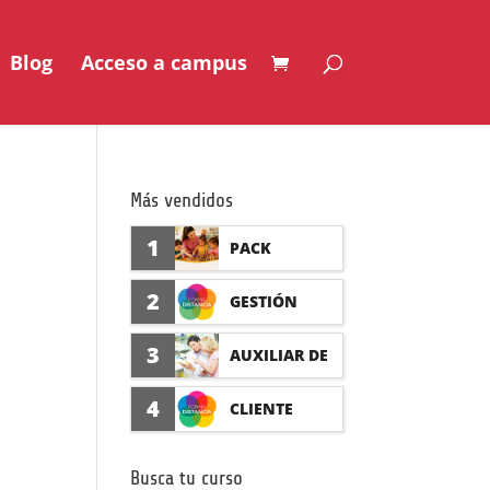
Blog
Acceso a campus
Más vendidos
1
PACK
AUXILIAR DE
2
GESTIÓN
GUARDERÍA
SEGURO DE
3
AUXILIAR DE
CON
ACCIDENTES
FARMACIA Y
4
CLIENTE
PRÁCTICAS
(PRÁCTICAS
PARAFARMAC
FORMADISTA
FORMATIVAS)
Busca tu curso
IA CON