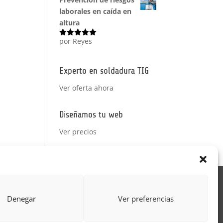
laborales en caída en
altura
por Reyes
Valorado
con
5
de 5
Experto en soldadura TIG
Ver oferta ahora
Diseñamos tu web
Ver precios
Acción Formativa
Denegar
Ver preferencias
ctor
Formulario uso de imagen