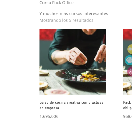
Curso Pack Office
Y muchos más cursos interesantes
Ordenado
Mostrando los 5 resultados
por
popularidad
Curso de cocina creativa con prácticas
Pack 
en empresa
oblig
1.695,00
€
958,