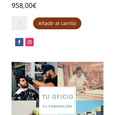
958,00
€
Pack
Añadir al carrito
Cocina
creativa
y
formación
obligatoria
cantidad