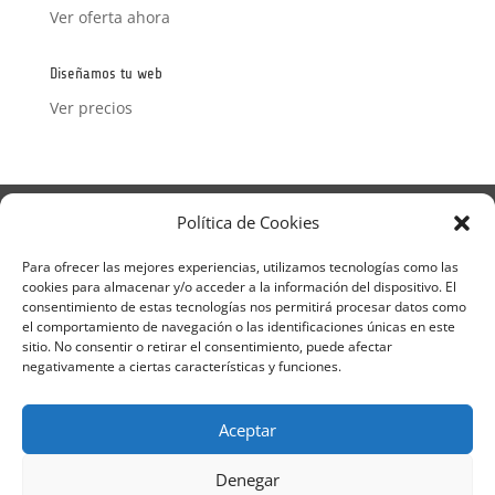
Ver oferta ahora
Diseñamos tu web
Ver precios
Aviso Legal
Política de Privacidad
Política de Cookies
Términos y condiciones – Contrato de matrícula
Política de Cookies
Para ofrecer las mejores experiencias, utilizamos tecnologías como las
cookies para almacenar y/o acceder a la información del dispositivo. El
Formulario de Datos necesarios para alta
consentimiento de estas tecnologías nos permitirá procesar datos como
Métodos de pago SEQURA
Métodos de pago
el comportamiento de navegación o las identificaciones únicas en este
Formulario de Acción Formativa
sitio. No consentir o retirar el consentimiento, puede afectar
Formulario de responsabilidad de APPCC
negativamente a ciertas características y funciones.
Plantilla formación bonificada
Formación Obligatoria según Sector
Aceptar
Formulario uso de imagen
Encuesta
Contacto
Centros colaboradores
Denegar