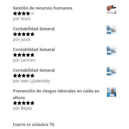
con
5
de 5
Gestión de recursos humanos
por Xisco
Valorado
con
4
de
5
Contabilidad General
por Justit
Valorado
con
5
de 5
Contabilidad General
por carmen
Valorado
con
5
de 5
Contabilidad General
por axel Lijavestsky
Valorado
con
5
de 5
Prevención de riesgos laborales en caída en
altura
por Reyes
Valorado
con
5
de 5
Experto en soldadura TIG