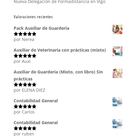
Nueva Delegación de Formadistancia en Vigo
Valoraciones recientes
Pack Auxiliar de Guarderia
por Nerea
Valorado
con
5
de 5
Auxiliar de Veterinaria con prácticas (mixto)
por Auxi
Valorado
con
5
de 5
Auxiliar de Guardería (Mixto, con libro) Sin
prácticas
por ELENA DIEZ
Valorado
con
5
de 5
Contabilidad General
por Carlos
Valorado
con
5
de 5
Contabilidad General
por ruben
Valorado