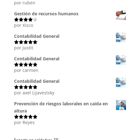
por ruben
Valorado
con
5
de 5
Gestión de recursos humanos
por Xisco
Valorado
con
4
de
5
Contabilidad General
por Justit
Valorado
con
5
de 5
Contabilidad General
por carmen
Valorado
con
5
de 5
Contabilidad General
por axel Lijavestsky
Valorado
con
5
de 5
Prevención de riesgos laborales en caída en
altura
por Reyes
Valorado
con
5
de 5