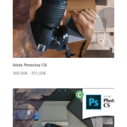
Adobe Photoshop CS6
Rango
300,00
€
-
351,00
€
de
precios:
desde
300,00€
hasta
351,00€