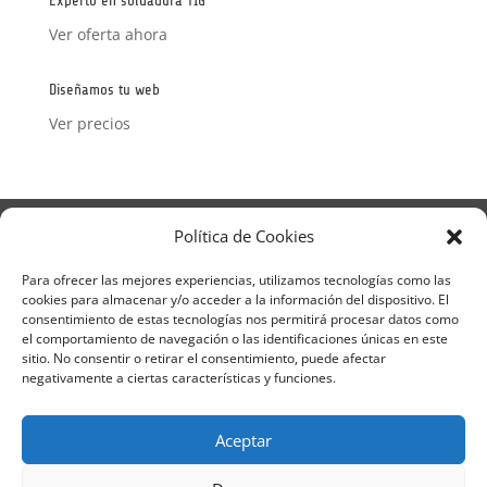
Experto en soldadura TIG
Ver oferta ahora
Diseñamos tu web
Ver precios
Aviso Legal
Política de Privacidad
Política de Cookies
Términos y condiciones – Contrato de matrícula
Política de Cookies
Para ofrecer las mejores experiencias, utilizamos tecnologías como las
cookies para almacenar y/o acceder a la información del dispositivo. El
Formulario de Datos necesarios para alta
consentimiento de estas tecnologías nos permitirá procesar datos como
Métodos de pago SEQURA
Métodos de pago
el comportamiento de navegación o las identificaciones únicas en este
Formulario de Acción Formativa
sitio. No consentir o retirar el consentimiento, puede afectar
Formulario de responsabilidad de APPCC
negativamente a ciertas características y funciones.
Plantilla formación bonificada
Formación Obligatoria según Sector
Aceptar
Formulario uso de imagen
Encuesta
Contacto
Centros colaboradores