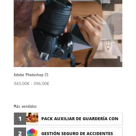
Adobe Photoshop CS
Rango
343,00
€
-
396,00
€
de
precios:
desde
Más vendidos
343,00€
1
hasta
PACK AUXILIAR DE GUARDERÍA CON
396,00€
PRÁCTICAS
2
GESTIÓN SEGURO DE ACCIDENTES