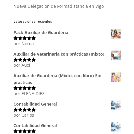
Nueva Delegación de Formadistancia en Vigo
Valoraciones recientes
Pack Auxiliar de Guarderia
por Nerea
Valorado
con
5
de 5
Auxiliar de Veterinaria con prácticas (mixto)
por Auxi
Valorado
con
5
de 5
Auxiliar de Guardería (Mixto, con libro) Sin
prácticas
por ELENA DIEZ
Valorado
con
5
de 5
Contabilidad General
por Carlos
Valorado
con
5
de 5
Contabilidad General