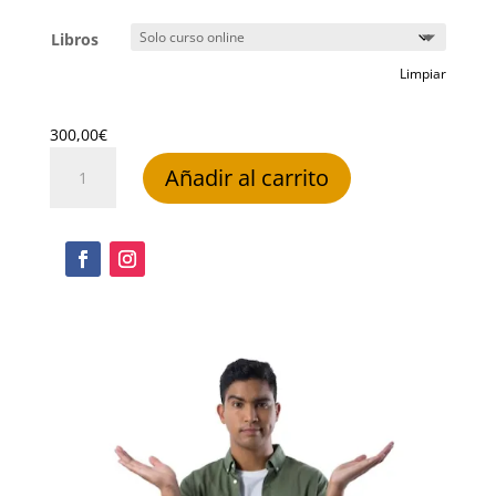
de
precios:
Libros
desde
300,00€
Limpiar
hasta
351,00€
300,00
€
Adobe
Añadir al carrito
Photoshop
CS6
cantidad