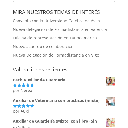
MIRA NUESTROS TEMAS DE INTERÉS
Convenio con la Universidad Católica de Ávila
Nueva delegación de Formadistancia en Valencia
Oficina de representación en Latinoamérica
Nuevo acuerdo de colaboración
Nueva Delegación de Formadistancia en Vigo
Valoraciones recientes
Pack Auxiliar de Guarderia
por Nerea
Valorado
con
5
de 5
Auxiliar de Veterinaria con prácticas (mixto)
por Auxi
Valorado
con
5
de 5
Auxiliar de Guardería (Mixto, con libro) Sin
prácticas