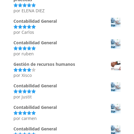
por ELENA DIEZ
Valorado
con
5
de 5
Contabilidad General
por Carlos
Valorado
con
5
de 5
Contabilidad General
por ruben
Valorado
con
5
de 5
Gestión de recursos humanos
por Xisco
Valorado
con
4
de
5
Contabilidad General
por Justit
Valorado
con
5
de 5
Contabilidad General
por carmen
Valorado
con
5
de 5
Contabilidad General