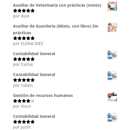
Auxiliar de Veterinaria con prácticas (mixto)
por Auxi
Valorado
con
5
de 5
Auxiliar de Guardería (Mixto, con libro) Sin
prácticas
por ELENA DIEZ
Valorado
con
5
de 5
Contabilidad General
por Carlos
Valorado
con
5
de 5
Contabilidad General
por ruben
Valorado
con
5
de 5
Gestión de recursos humanos
por Xisco
Valorado
con
4
de
5
Contabilidad General
por Justit
Valorado