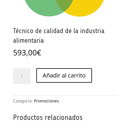
Técnico de calidad de la industria
alimentaria
593,00
€
Técnico
Añadir al carrito
de
calidad
de
la
Categoría:
Promociones
industria
alimentaria
Productos relacionados
cantidad