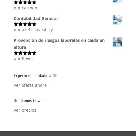
por carmen
Valorado
con
5
de 5
Contabilidad General
por axel Lijavestsky
Valorado
con
5
de 5
Prevención de riesgos laborales en caída en
altura
por Reyes
Valorado
con
5
de 5
Experto en soldadura TIG
Ver oferta ahora
Diseñamos tu web
Ver precios