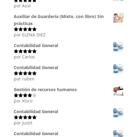
por Auxi
Valorado
con
5
de 5
Auxiliar de Guardería (Mixto, con libro) Sin
prácticas
por ELENA DIEZ
Valorado
con
5
de 5
Contabilidad General
por Carlos
Valorado
con
5
de 5
Contabilidad General
por ruben
Valorado
con
5
de 5
Gestión de recursos humanos
por Xisco
Valorado
con
4
de
5
Contabilidad General
por Justit
Valorado
con
5
de 5
Contabilidad General