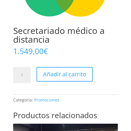
Secretariado médico a
distancia
1.549,00
€
Secretariado
Añadir al carrito
médico
a
distancia
cantidad
Categoría:
Promociones
Productos relacionados