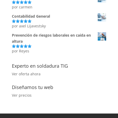
por carmen
Valorado
con
5
de 5
Contabilidad General
por axel Lijavestsky
Valorado
con
5
de 5
Prevención de riesgos laborales en caída en
altura
por Reyes
Valorado
con
5
de 5
Experto en soldadura TIG
Ver oferta ahora
Diseñamos tu web
Ver precios