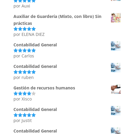
por Auxi
Valorado
con
5
de 5
Auxiliar de Guardería (Mixto, con libro) Sin
prácticas
por ELENA DIEZ
Valorado
con
5
de 5
Contabilidad General
por Carlos
Valorado
con
5
de 5
Contabilidad General
por ruben
Valorado
con
5
de 5
Gestión de recursos humanos
por Xisco
Valorado
con
4
de
5
Contabilidad General
por Justit
Valorado
con
5
de 5
Contabilidad General