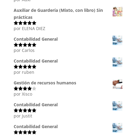
Valorado
con
5
de 5
Auxiliar de Guardería (Mixto, con libro) Sin
prácticas
por ELENA DIEZ
Valorado
con
5
de 5
Contabilidad General
por Carlos
Valorado
con
5
de 5
Contabilidad General
por ruben
Valorado
con
5
de 5
Gestión de recursos humanos
por Xisco
Valorado
con
4
de
5
Contabilidad General
por Justit
Valorado
con
5
de 5
Contabilidad General