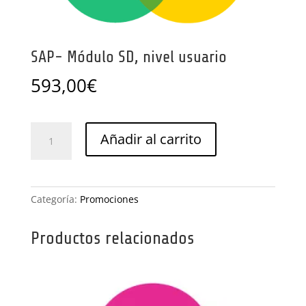
SAP- Módulo SD, nivel usuario
593,00
€
SAP-
Añadir al carrito
Módulo
SD,
nivel
usuario
Categoría:
Promociones
cantidad
Productos relacionados