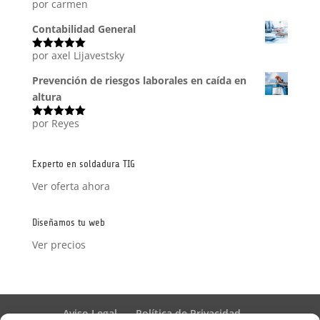
por carmen
Valorado
con
5
de 5
Contabilidad General
por axel Lijavestsky
Valorado
con
5
de 5
Prevención de riesgos laborales en caída en
altura
por Reyes
Valorado
con
5
de 5
Experto en soldadura TIG
Ver oferta ahora
Diseñamos tu web
Ver precios
Aviso Legal
Política de Privacidad