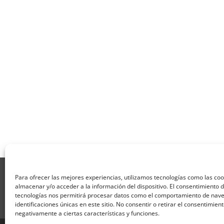
Aviso Legal
Política de Privacidad
Térmi
Para ofrecer las mejores experiencias, utilizamos tecnologías como las co
Formulario de Datos necesarios para alta
almacenar y/o acceder a la información del dispositivo. El consentimiento 
Formulario de responsabilidad de APPCC
P
tecnologías nos permitirá procesar datos como el comportamiento de nave
identificaciones únicas en este sitio. No consentir o retirar el consentimien
Encuesta
Contacto
Centros colaborado
negativamente a ciertas características y funciones.