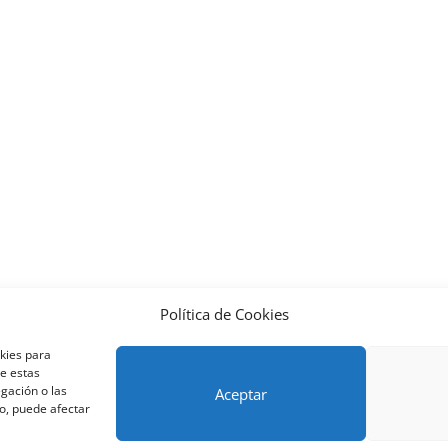
Política de Cookies
nos y condiciones – Contrato de matrícula
Política de Cookies
okies para
Métodos de pago SEQURA
Métodos de pago
Formulario de 
de estas
lantilla formación bonificada
Formación Obligatoria según Se
gación o las
Aceptar
to, puede afectar
res