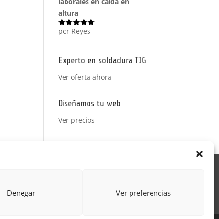
laborales en caída en
altura
por Reyes
Valorado
con
5
de 5
Experto en soldadura TIG
Ver oferta ahora
Diseñamos tu web
Ver precios
Acción Formativa
ctor
Formulario uso de imagen
Denegar
Ver preferencias