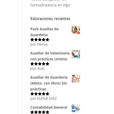
Formadistancia en Vigo
Valoraciones recientes
Pack Auxiliar de
Guarderia
por Nerea
Valorado
con
5
de 5
Auxiliar de Veterinaria
con prácticas (mixto)
por Auxi
Valorado
con
5
de 5
Auxiliar de Guardería
(Mixto, con libro) Sin
prácticas
por ELENA DIEZ
Valorado
con
5
de 5
Contabilidad General