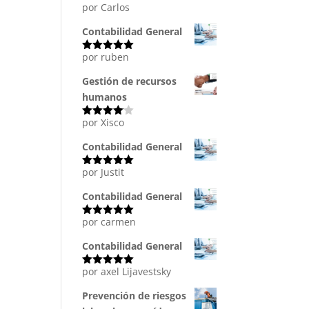
por Carlos
Valorado
con
5
de 5
Contabilidad General
por ruben
Valorado
con
5
de 5
Gestión de recursos
humanos
por Xisco
Valorado
con
4
de
5
Contabilidad General
por Justit
Valorado
con
5
de 5
Contabilidad General
por carmen
Valorado
con
5
de 5
Contabilidad General
por axel Lijavestsky
Valorado
con
5
de 5
Prevención de riesgos