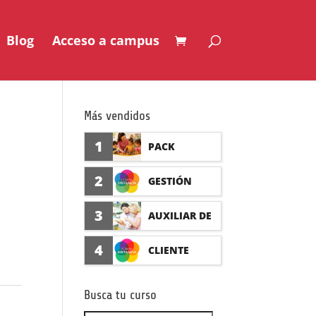
Blog
Acceso a campus
Más vendidos
1
PACK
AUXILIAR DE
2
GESTIÓN
GUARDERÍA
SEGURO DE
3
AUXILIAR DE
CON
ACCIDENTES
FARMACIA Y
4
CLIENTE
PRÁCTICAS
(PRÁCTICAS
PARAFARMAC
FORMADISTA
FORMATIVAS)
Busca tu curso
IA CON
NCIA -