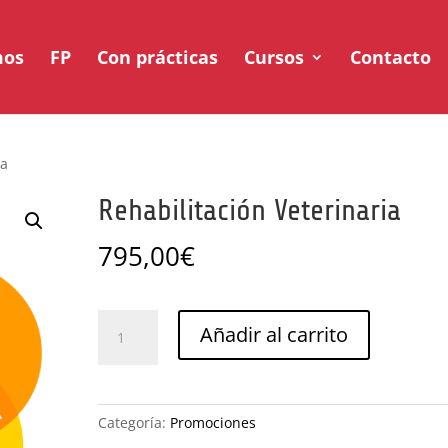
mos
FP
Con prácticas
Cursos
Contacto
ia
Rehabilitación Veterinaria
795,00
€
Rehabilitación
Añadir al carrito
Veterinaria
cantidad
Categoría:
Promociones