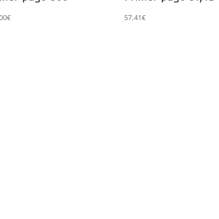
00
€
57,41
€