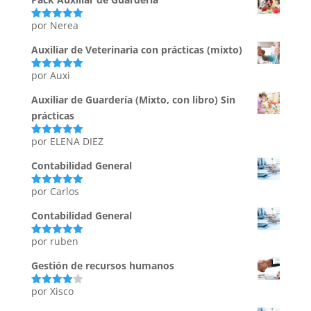
por Nerea
Valorado
con
5
de 5
Auxiliar de Veterinaria con prácticas (mixto)
por Auxi
Valorado
con
5
de 5
Auxiliar de Guardería (Mixto, con libro) Sin
prácticas
por ELENA DIEZ
Valorado
con
5
de 5
Contabilidad General
por Carlos
Valorado
con
5
de 5
Contabilidad General
por ruben
Valorado
con
5
de 5
Gestión de recursos humanos
por Xisco
Valorado
con
4
de