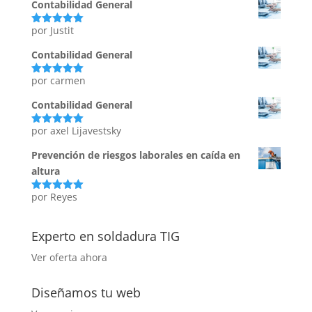
5
Contabilidad General
por Justit
Valorado
con
5
de 5
Contabilidad General
por carmen
Valorado
con
5
de 5
Contabilidad General
por axel Lijavestsky
Valorado
con
5
de 5
Prevención de riesgos laborales en caída en
altura
por Reyes
Valorado
con
5
de 5
Experto en soldadura TIG
Ver oferta ahora
Diseñamos tu web