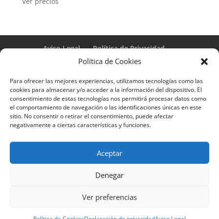
Ver precios
Aviso Legal
Política de Privacidad
Términos y condiciones – Contrato de matrícula
Política de Cookies
Política de Cookies
Para ofrecer las mejores experiencias, utilizamos tecnologías como las
Formulario de Datos necesarios para alta
cookies para almacenar y/o acceder a la información del dispositivo. El
Métodos de pago SEQURA
Métodos de pago
consentimiento de estas tecnologías nos permitirá procesar datos como
Formulario de Acción Formativa
el comportamiento de navegación o las identificaciones únicas en este
Formulario de responsabilidad de APPCC
sitio. No consentir o retirar el consentimiento, puede afectar
negativamente a ciertas características y funciones.
Plantilla formación bonificada
Formación Obligatoria según Sector
Formulario uso de imagen
Encuesta
Aceptar
Contacto
Centros colaboradores
Denegar
Formadistancia es una marca registrada por
Ver preferencias
Learning Galicia, S.L. - CIF B70080106 - Diseño y
adaptación del tema por Learning Galicia S.L
Política de Cookies
Declaración de privacidad
Aviso Legal