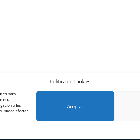
Política de Cookies
nos y condiciones – Contrato de matrícula
Política de Cookies
okies para
Métodos de pago SEQURA
Métodos de pago
Formulario de 
de estas
lantilla formación bonificada
Formación Obligatoria según Se
gación o las
Aceptar
to, puede afectar
res
rning Galicia, S.L. - CIF B70080106 - Diseño y adaptación del tema