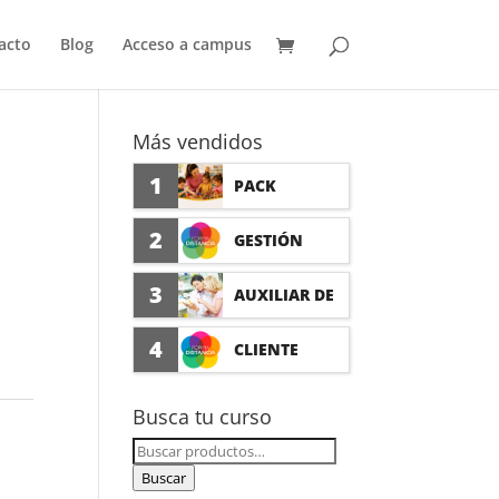
acto
Blog
Acceso a campus
Más vendidos
1
PACK
AUXILIAR DE
2
GESTIÓN
GUARDERÍA
SEGURO DE
3
AUXILIAR DE
CON
ACCIDENTES
FARMACIA Y
4
CLIENTE
PRÁCTICAS
(PRÁCTICAS
PARAFARMAC
FORMADISTA
Busca tu curso
FORMATIVAS)
IA CON
NCIA -
Buscar
PRÁCTICAS
por:
Buscar
FORMACIÓN