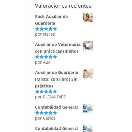
Valoraciones recientes
Pack Auxiliar de
Guarderia
por Nerea
Valorado
con
5
de 5
Auxiliar de Veterinaria
con prácticas (mixto)
por Auxi
Valorado
con
5
de 5
Auxiliar de Guardería
(Mixto, con libro) Sin
prácticas
por ELENA DIEZ
Valorado
con
5
de 5
Contabilidad General
por Carlos
Valorado
con
5
de 5
Contabilidad General