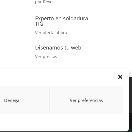
por Reyes
Valorado
con
5
de 5
Experto en soldadura
TIG
Ver oferta ahora
Diseñamos tu web
Ver precios
Acción Formativa
ctor
Formulario uso de imagen
Denegar
Ver preferencias
 por Learning Galicia S.L