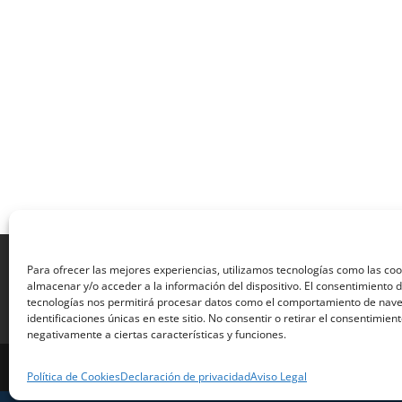
Aviso Legal
Política de Privacidad
Térmi
Para ofrecer las mejores experiencias, utilizamos tecnologías como las co
Formulario de Datos necesarios para alta
almacenar y/o acceder a la información del dispositivo. El consentimiento 
Formulario de responsabilidad de APPCC
P
tecnologías nos permitirá procesar datos como el comportamiento de nave
identificaciones únicas en este sitio. No consentir o retirar el consentimien
Encuesta
Contacto
Centros colaborado
negativamente a ciertas características y funciones.
Formadistancia es una marca registrada por Lea
Política de Cookies
Declaración de privacidad
Aviso Legal