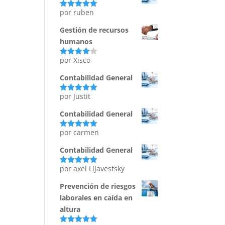
por ruben
Valorado
con
5
de 5
Gestión de recursos
humanos
por Xisco
Valorado
con
4
de
5
Contabilidad General
por Justit
Valorado
con
5
de 5
Contabilidad General
por carmen
Valorado
con
5
de 5
Contabilidad General
por axel Lijavestsky
Valorado
con
5
de 5
Prevención de riesgos
laborales en caída en
altura