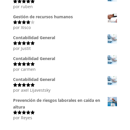
por ruben
Valorado
con
5
de 5
Gestión de recursos humanos
por Xisco
Valorado
con
4
de
5
Contabilidad General
por Justit
Valorado
con
5
de 5
Contabilidad General
por carmen
Valorado
con
5
de 5
Contabilidad General
por axel Lijavestsky
Valorado
con
5
de 5
Prevención de riesgos laborales en caída en
altura
por Reyes
Valorado
con
5
de 5