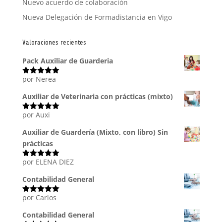
Nuevo acuerdo de colaboración
Nueva Delegación de Formadistancia en Vigo
Valoraciones recientes
Pack Auxiliar de Guarderia
por Nerea
Valorado
con
5
de 5
Auxiliar de Veterinaria con prácticas (mixto)
por Auxi
Valorado
con
5
de 5
Auxiliar de Guardería (Mixto, con libro) Sin
prácticas
por ELENA DIEZ
Valorado
con
5
de 5
Contabilidad General
por Carlos
Valorado
con
5
de 5
Contabilidad General