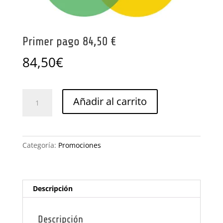
Primer pago 84,50 €
84,50
€
Primer
Añadir al carrito
pago
84,50
€
cantidad
Categoría:
Promociones
Descripción
Descripción