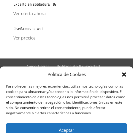
Experto en soldadura TIG
Ver oferta ahora
Diseñamos tu web
Ver precios
Aviso Legal
Política de Privacidad
Términos y condiciones – Contrato de matrícula
Política de Cookies
Política de Cookies
Para ofrecer las mejores experiencias, utilizamos tecnologías como las
Formulario de Datos necesarios para alta
cookies para almacenar y/o acceder a la información del dispositivo. El
Métodos de pago SEQURA
Métodos de pago
consentimiento de estas tecnologías nos permitirá procesar datos como
Formulario de Acción Formativa
el comportamiento de navegación o las identificaciones únicas en este
Formulario de responsabilidad de APPCC
sitio. No consentir o retirar el consentimiento, puede afectar
negativamente a ciertas características y funciones.
Plantilla formación bonificada
Formación Obligatoria según Sector
Formulario uso de imagen
Encuesta
Aceptar