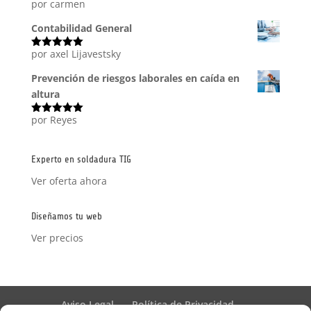
por carmen
Valorado
con
5
de 5
Contabilidad General
por axel Lijavestsky
Valorado
con
5
de 5
Prevención de riesgos laborales en caída en
altura
por Reyes
Valorado
con
5
de 5
Experto en soldadura TIG
Ver oferta ahora
Diseñamos tu web
Ver precios
Aviso Legal
Política de Privacidad