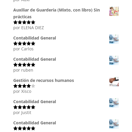
Valorado
con
5
de 5
Auxiliar de Guardería (Mixto, con libro) Sin
prácticas
por ELENA DIEZ
Valorado
con
5
de 5
Contabilidad General
por Carlos
Valorado
con
5
de 5
Contabilidad General
por ruben
Valorado
con
5
de 5
Gestión de recursos humanos
por Xisco
Valorado
con
4
de
5
Contabilidad General
por Justit
Valorado
con
5
de 5
Contabilidad General