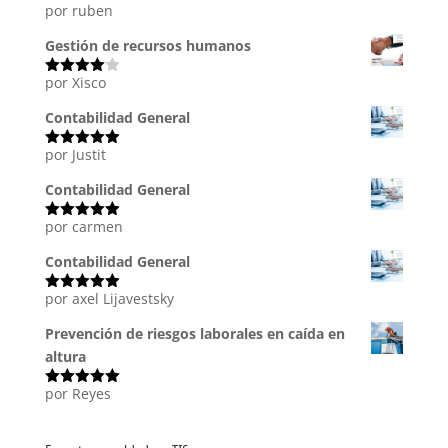
por ruben
Valorado
con
5
de 5
Gestión de recursos humanos
por Xisco
Valorado
con
4
de
5
Contabilidad General
por Justit
Valorado
con
5
de 5
Contabilidad General
por carmen
Valorado
con
5
de 5
Contabilidad General
por axel Lijavestsky
Valorado
con
5
de 5
Prevención de riesgos laborales en caída en
altura
por Reyes
Valorado
con
5
de 5