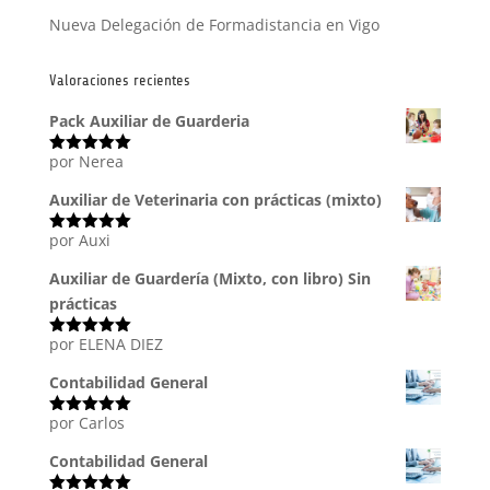
Nueva Delegación de Formadistancia en Vigo
Valoraciones recientes
Pack Auxiliar de Guarderia
por Nerea
Valorado
con
5
de 5
Auxiliar de Veterinaria con prácticas (mixto)
por Auxi
Valorado
con
5
de 5
Auxiliar de Guardería (Mixto, con libro) Sin
prácticas
por ELENA DIEZ
Valorado
con
5
de 5
Contabilidad General
por Carlos
Valorado
con
5
de 5
Contabilidad General