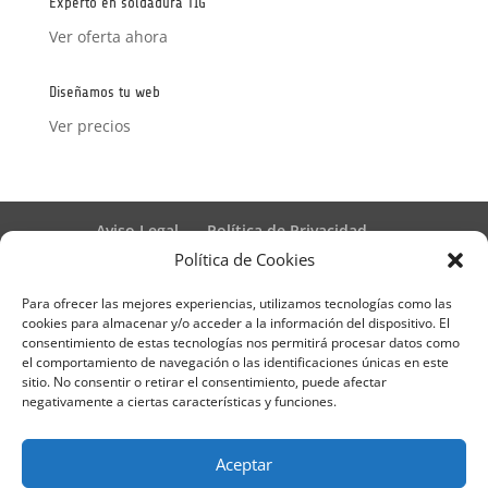
Experto en soldadura TIG
Ver oferta ahora
Diseñamos tu web
Ver precios
Aviso Legal
Política de Privacidad
Términos y condiciones – Contrato de matrícula
Política de Cookies
Política de Cookies
Para ofrecer las mejores experiencias, utilizamos tecnologías como las
Formulario de Datos necesarios para alta
cookies para almacenar y/o acceder a la información del dispositivo. El
Métodos de pago SEQURA
Métodos de pago
consentimiento de estas tecnologías nos permitirá procesar datos como
Formulario de Acción Formativa
el comportamiento de navegación o las identificaciones únicas en este
Formulario de responsabilidad de APPCC
sitio. No consentir o retirar el consentimiento, puede afectar
negativamente a ciertas características y funciones.
Plantilla formación bonificada
Formación Obligatoria según Sector
Formulario uso de imagen
Encuesta
Aceptar
Contacto
Centros colaboradores