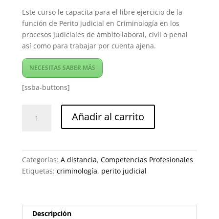
Este curso le capacita para el libre ejercicio de la
función de Perito judicial en Criminología en los
procesos judiciales de ámbito laboral, civil o penal
así como para trabajar por cuenta ajena.
NECESITAS SABER MÁS
[ssba-buttons]
Perito
Añadir al carrito
Judicial
en
Criminología
cantidad
Categorías:
A distancia
,
Competencias Profesionales
Etiquetas:
criminología
,
perito judicial
Descripción