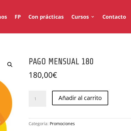
mos
FP
Con prácticas
Cursos
Contacto
PAGO MENSUAL 180
180,00
€
PAGO
Añadir al carrito
MENSUAL
180
cantidad
Categoría:
Promociones