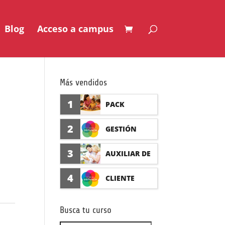
Blog
Acceso a campus
Más vendidos
1
PACK
AUXILIAR DE
2
GESTIÓN
GUARDERÍA
SEGURO DE
3
AUXILIAR DE
CON
ACCIDENTES
FARMACIA Y
4
CLIENTE
PRÁCTICAS
(PRÁCTICAS
PARAFARMAC
FORMADISTA
FORMATIVAS)
Busca tu curso
IA CON
NCIA -