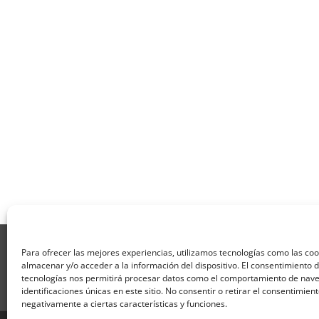
Aviso Legal
Política de Privacidad
Térmi
Para ofrecer las mejores experiencias, utilizamos tecnologías como las co
Formulario de Datos necesarios para alta
almacenar y/o acceder a la información del dispositivo. El consentimiento 
Formulario de responsabilidad de APPCC
P
tecnologías nos permitirá procesar datos como el comportamiento de nave
identificaciones únicas en este sitio. No consentir o retirar el consentimien
Encuesta
Contacto
Centros colaborado
negativamente a ciertas características y funciones.