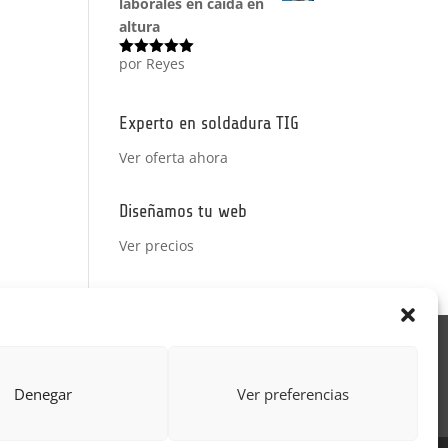
laborales en caída en
altura
por Reyes
Valorado
con
5
de 5
Experto en soldadura TIG
Ver oferta ahora
Diseñamos tu web
Ver precios
Acción Formativa
ctor
Formulario uso de imagen
Denegar
Ver preferencias