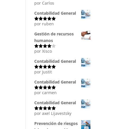
por Carlos
Valorado
con
5
de 5
Contabilidad General
por ruben
Valorado
con
5
de 5
Gestión de recursos
humanos
por Xisco
Valorado
con
4
de
5
Contabilidad General
por Justit
Valorado
con
5
de 5
Contabilidad General
por carmen
Valorado
con
5
de 5
Contabilidad General
por axel Lijavestsky
Valorado
con
5
de 5
Prevención de riesgos