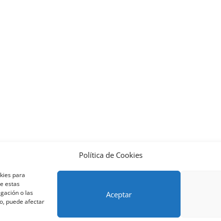
Política de Cookies
nos y condiciones – Contrato de matrícula
Política de Cookies
okies para
Métodos de pago SEQURA
Métodos de pago
Formulario de 
de estas
lantilla formación bonificada
Formación Obligatoria según Se
gación o las
Aceptar
to, puede afectar
res