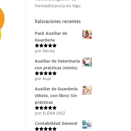
Formadistancia en Vigo
Valoraciones recientes
Pack Auxiliar de
Guarderia
por Nerea
Valorado
con
5
de 5
Auxiliar de Veterinaria
con prácticas (mixto)
por Auxi
Valorado
con
5
de 5
Auxiliar de Guardería
(Mixto, con libro) Sin
prácticas
por ELENA DIEZ
Valorado
con
5
de 5
Contabilidad General