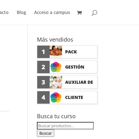
acto
Blog
Acceso a campus
Más vendidos
1
PACK
AUXILIAR DE
2
GESTIÓN
GUARDERÍA
SEGURO DE
3
AUXILIAR DE
CON
ACCIDENTES
FARMACIA Y
4
CLIENTE
PRÁCTICAS
(PRÁCTICAS
PARAFARMAC
FORMADISTA
Busca tu curso
FORMATIVAS)
IA CON
NCIA -
Buscar
PRÁCTICAS
por:
Buscar
FORMACIÓN