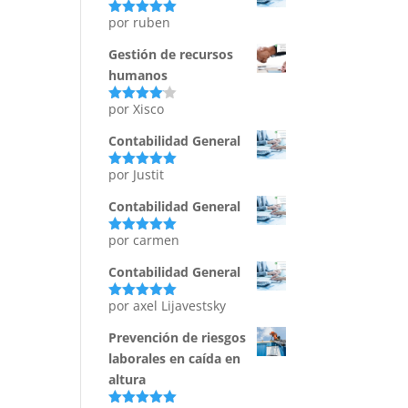
por ruben
Valorado
con
5
de 5
Gestión de recursos
humanos
por Xisco
Valorado
con
4
de
5
Contabilidad General
por Justit
Valorado
con
5
de 5
Contabilidad General
por carmen
Valorado
con
5
de 5
Contabilidad General
por axel Lijavestsky
Valorado
con
5
de 5
Prevención de riesgos
laborales en caída en
altura