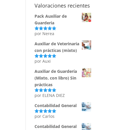
Valoraciones recientes
Pack Auxiliar de
Guarderia
por Nerea
Valorado
con
5
de 5
Auxiliar de Veterinaria
con prácticas (mixto)
por Auxi
Valorado
con
5
de 5
Auxiliar de Guardería
(Mixto, con libro) Sin
prácticas
por ELENA DIEZ
Valorado
con
5
de 5
Contabilidad General
por Carlos
Valorado
con
5
de 5
Contabilidad General