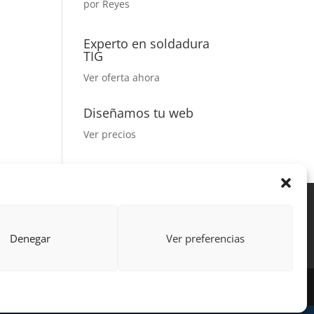
por Reyes
Valorado
con
5
de 5
Experto en soldadura
TIG
Ver oferta ahora
Diseñamos tu web
Ver precios
Acción Formativa
ctor
Formulario uso de imagen
Denegar
Ver preferencias
 por Learning Galicia S.L