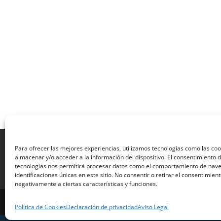
Aviso Legal
Política de Privacidad
Térmi
Para ofrecer las mejores experiencias, utilizamos tecnologías como las co
Formulario de Datos necesarios para alta
almacenar y/o acceder a la información del dispositivo. El consentimiento 
Formulario de responsabilidad de APPCC
P
tecnologías nos permitirá procesar datos como el comportamiento de nave
identificaciones únicas en este sitio. No consentir o retirar el consentimien
Encuesta
Contacto
Centros colaborado
negativamente a ciertas características y funciones.
Formadistancia es una marca registrada por Lea
Política de Cookies
Declaración de privacidad
Aviso Legal