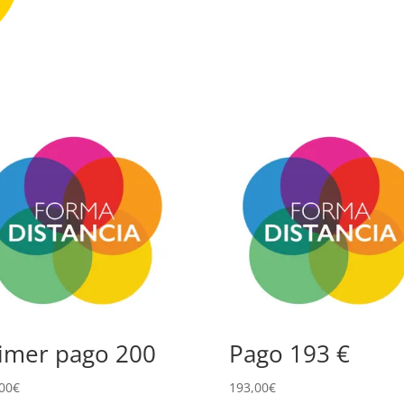
imer pago 200
Pago 193 €
00
€
193,00
€