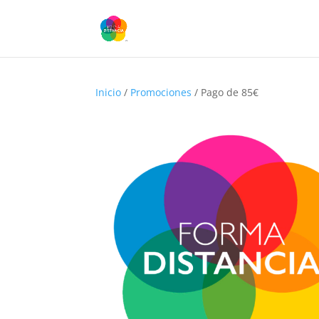
Inicio
/
Promociones
/ Pago de 85€