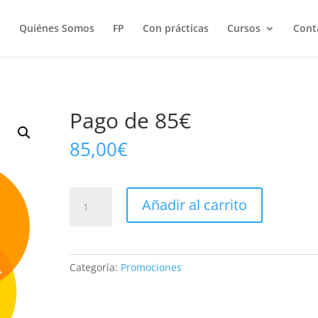
Quiénes Somos
FP
Con prácticas
Cursos
Cont
Pago de 85€
85,00
€
Pago
Añadir al carrito
de
85€
cantidad
Categoría:
Promociones