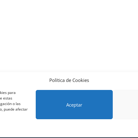
Política de Cookies
nos y condiciones – Contrato de matrícula
Política de Cookies
okies para
Métodos de pago SEQURA
Métodos de pago
Formulario de 
de estas
lantilla formación bonificada
Formación Obligatoria según Se
gación o las
Aceptar
to, puede afectar
res
rning Galicia, S.L. - CIF B70080106 - Diseño y adaptación del tema