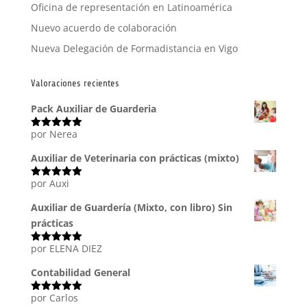
Oficina de representación en Latinoamérica
Nuevo acuerdo de colaboración
Nueva Delegación de Formadistancia en Vigo
Valoraciones recientes
Pack Auxiliar de Guarderia
por Nerea
Valorado
con
5
de 5
Auxiliar de Veterinaria con prácticas (mixto)
por Auxi
Valorado
con
5
de 5
Auxiliar de Guardería (Mixto, con libro) Sin
prácticas
por ELENA DIEZ
Valorado
con
5
de 5
Contabilidad General
por Carlos
Valorado