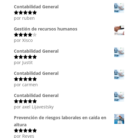
con
5
de 5
Contabilidad General
por ruben
Valorado
con
5
de 5
Gestión de recursos humanos
por Xisco
Valorado
con
4
de
5
Contabilidad General
por Justit
Valorado
con
5
de 5
Contabilidad General
por carmen
Valorado
con
5
de 5
Contabilidad General
por axel Lijavestsky
Valorado
con
5
de 5
Prevención de riesgos laborales en caída en
altura
por Reyes
Valorado