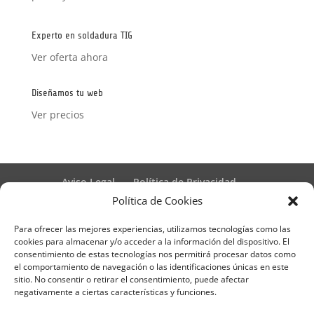
con
5
de 5
Experto en soldadura TIG
Ver oferta ahora
Diseñamos tu web
Ver precios
Aviso Legal
Política de Privacidad
Términos y condiciones – Contrato de matrícula
Política de Cookies
Política de Cookies
Para ofrecer las mejores experiencias, utilizamos tecnologías como las
Formulario de Datos necesarios para alta
cookies para almacenar y/o acceder a la información del dispositivo. El
Métodos de pago SEQURA
Métodos de pago
consentimiento de estas tecnologías nos permitirá procesar datos como
Formulario de Acción Formativa
el comportamiento de navegación o las identificaciones únicas en este
Formulario de responsabilidad de APPCC
sitio. No consentir o retirar el consentimiento, puede afectar
negativamente a ciertas características y funciones.
Plantilla formación bonificada
Formación Obligatoria según Sector