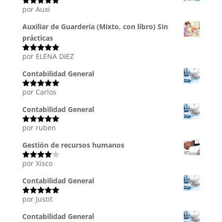
por Auxi
Valorado
con
5
de 5
Auxiliar de Guardería (Mixto, con libro) Sin
prácticas
por ELENA DIEZ
Valorado
con
5
de 5
Contabilidad General
por Carlos
Valorado
con
5
de 5
Contabilidad General
por ruben
Valorado
con
5
de 5
Gestión de recursos humanos
por Xisco
Valorado
con
4
de
5
Contabilidad General
por Justit
Valorado
con
5
de 5
Contabilidad General