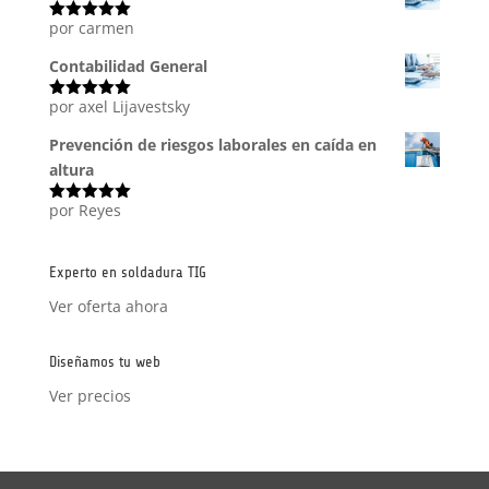
por carmen
Valorado
con
5
de 5
Contabilidad General
por axel Lijavestsky
Valorado
con
5
de 5
Prevención de riesgos laborales en caída en
altura
por Reyes
Valorado
con
5
de 5
Experto en soldadura TIG
Ver oferta ahora
Diseñamos tu web
Ver precios