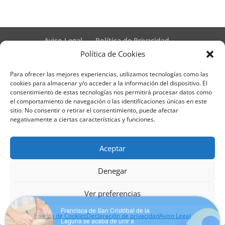
Aviso Legal
Política de Privacidad
Términos y condiciones – Contrato de matrícula
Política de Cookies
Política de Cookies
Para ofrecer las mejores experiencias, utilizamos tecnologías como las
Formulario de Datos necesarios para alta
cookies para almacenar y/o acceder a la información del dispositivo. El
Métodos de pago SEQURA
Métodos de pago
consentimiento de estas tecnologías nos permitirá procesar datos como
Formulario de Acción Formativa
el comportamiento de navegación o las identificaciones únicas en este
Formulario de responsabilidad de APPCC
sitio. No consentir o retirar el consentimiento, puede afectar
negativamente a ciertas características y funciones.
Plantilla formación bonificada
Formación Obligatoria según Sector
Formulario uso de imagen
Encuesta
Aceptar
Contacto
Centros colaboradores
Denegar
Formadistancia es una marca registrada por
Francisca de San Cristóbal de la
Ver preferencias
Learning Galicia, S.L. - CIF B70080106 - Diseño y
Laguna se acaba de unir a
adaptación del tema por Learning Galicia S.L
Formadistancia
Política de Cookies
Declaración de privacidad
Aviso Legal