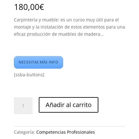
180,00
€
Carpintería y mueble: es un curso muy útil para el
montaje y la instalación de estos elementos para una
eficaz producción de muebles de madera…
NECESITAS MÁS INFO
[ssba-buttons]
Montaje
Añadir al carrito
e
instalación
de
elementos
Categoría:
Competencias Profesionales
de