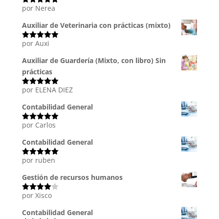
por Nerea
Valorado
con
5
de 5
Auxiliar de Veterinaria con prácticas (mixto)
por Auxi
Valorado
con
5
de 5
Auxiliar de Guardería (Mixto, con libro) Sin
prácticas
por ELENA DIEZ
Valorado
con
5
de 5
Contabilidad General
por Carlos
Valorado
con
5
de 5
Contabilidad General
por ruben
Valorado
con
5
de 5
Gestión de recursos humanos
por Xisco
Valorado
con
4
de
5
Contabilidad General