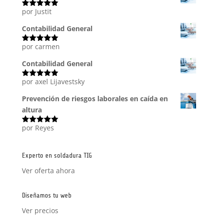
por Justit
Valorado
con
5
de 5
Contabilidad General
por carmen
Valorado
con
5
de 5
Contabilidad General
por axel Lijavestsky
Valorado
con
5
de 5
Prevención de riesgos laborales en caída en
altura
por Reyes
Valorado
con
5
de 5
Experto en soldadura TIG
Ver oferta ahora
Diseñamos tu web
Ver precios