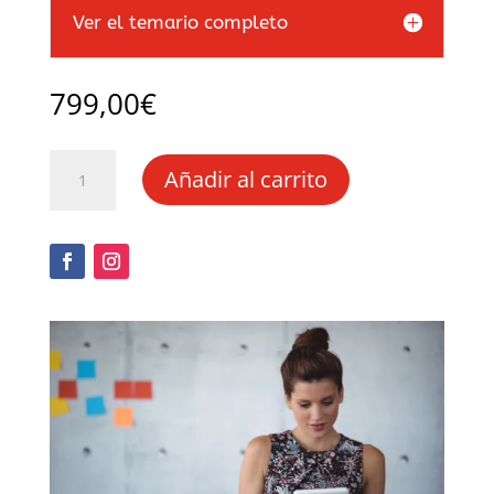
Ver el temario completo
799,00
€
Experto
Añadir al carrito
en
escaparate
y
diseño
interior
del
comercio
cantidad