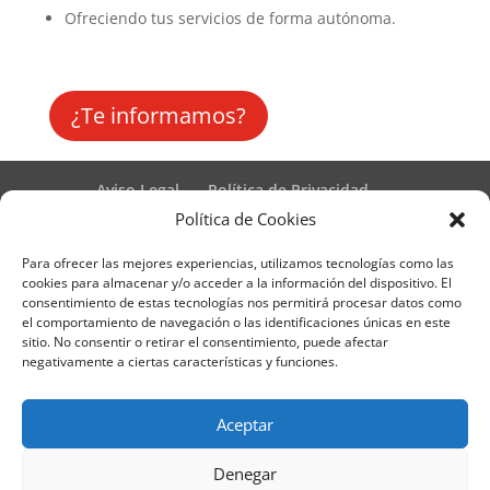
Ofreciendo tus servicios de forma autónoma.
¿Te informamos?
Aviso Legal
Política de Privacidad
Términos y condiciones – Contrato de matrícula
Política de Cookies
Política de Cookies
Para ofrecer las mejores experiencias, utilizamos tecnologías como las
Formulario de Datos necesarios para alta
cookies para almacenar y/o acceder a la información del dispositivo. El
Métodos de pago SEQURA
Métodos de pago
consentimiento de estas tecnologías nos permitirá procesar datos como
Formulario de Acción Formativa
el comportamiento de navegación o las identificaciones únicas en este
Formulario de responsabilidad de APPCC
sitio. No consentir o retirar el consentimiento, puede afectar
negativamente a ciertas características y funciones.
Plantilla formación bonificada
Formación Obligatoria según Sector
Formulario uso de imagen
Encuesta
Aceptar
Contacto
Centros colaboradores
Denegar