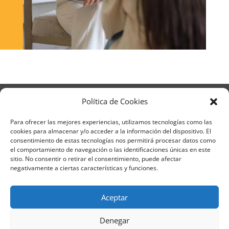
Aviso Legal
Política de Privacidad
Política de Cookies
Términos y condiciones – Contrato de matrícula
Política de Cookies
Para ofrecer las mejores experiencias, utilizamos tecnologías como las
cookies para almacenar y/o acceder a la información del dispositivo. El
Formulario de Datos necesarios para alta
consentimiento de estas tecnologías nos permitirá procesar datos como
Métodos de pago SEQURA
Métodos de pago
el comportamiento de navegación o las identificaciones únicas en este
Formulario de Acción Formativa
sitio. No consentir o retirar el consentimiento, puede afectar
Formulario de responsabilidad de APPCC
negativamente a ciertas características y funciones.
Plantilla formación bonificada
Formación Obligatoria según Sector
Aceptar
Formulario uso de imagen
Encuesta
Contacto
Centros colaboradores
Denegar