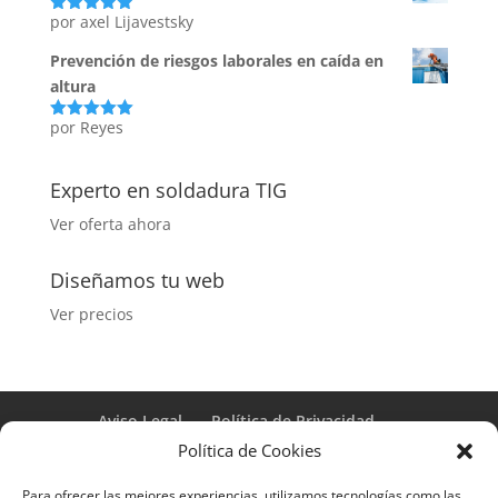
por axel Lijavestsky
Valorado
con
5
de 5
Prevención de riesgos laborales en caída en
altura
por Reyes
Valorado
con
5
de 5
Experto en soldadura TIG
Ver oferta ahora
Diseñamos tu web
Ver precios
Aviso Legal
Política de Privacidad
Términos y condiciones – Contrato de matrícula
Política de Cookies
Política de Cookies
Para ofrecer las mejores experiencias, utilizamos tecnologías como las
Formulario de Datos necesarios para alta