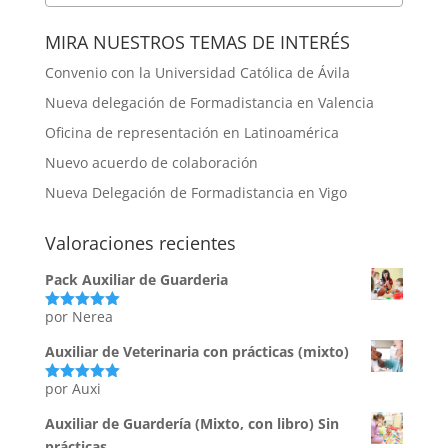
MIRA NUESTROS TEMAS DE INTERÉS
Convenio con la Universidad Católica de Ávila
Nueva delegación de Formadistancia en Valencia
Oficina de representación en Latinoamérica
Nuevo acuerdo de colaboración
Nueva Delegación de Formadistancia en Vigo
Valoraciones recientes
Pack Auxiliar de Guarderia
por Nerea
Valorado
con
5
de 5
Auxiliar de Veterinaria con prácticas (mixto)
por Auxi
Valorado
con
5
de 5
Auxiliar de Guardería (Mixto, con libro) Sin
prácticas