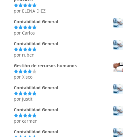
por ELENA DIEZ
Valorado
con
5
de 5
Contabilidad General
por Carlos
Valorado
con
5
de 5
Contabilidad General
por ruben
Valorado
con
5
de 5
Gestión de recursos humanos
por Xisco
Valorado
con
4
de
5
Contabilidad General
por Justit
Valorado
con
5
de 5
Contabilidad General
por carmen
Valorado
con
5
de 5
Contabilidad General