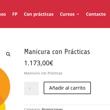
mos
FP
Con prácticas
Cursos
Contacto
Manicura con Prácticas
1.173,00
€
Manicura con Prácticas
Manicura
Añadir al carrito
con
Prácticas
cantidad
Categoría:
Promociones