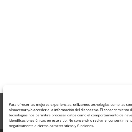
Aviso Legal
Política de Privacidad
Térmi
Para ofrecer las mejores experiencias, utilizamos tecnologías como las co
Formulario de Datos necesarios para alta
almacenar y/o acceder a la información del dispositivo. El consentimiento 
Formulario de responsabilidad de APPCC
P
tecnologías nos permitirá procesar datos como el comportamiento de nave
identificaciones únicas en este sitio. No consentir o retirar el consentimien
Encuesta
Contacto
Centros colaborado
negativamente a ciertas características y funciones.