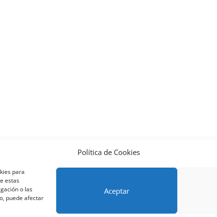
Política de Cookies
nos y condiciones – Contrato de matrícula
Política de Cookies
okies para
Métodos de pago SEQURA
Métodos de pago
Formulario de 
de estas
lantilla formación bonificada
Formación Obligatoria según Se
gación o las
Aceptar
to, puede afectar
res