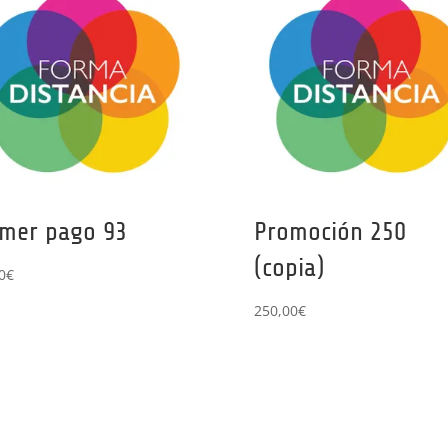
imer pago 93
Promoción 250
(copia)
0
€
250,00
€