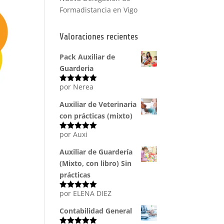
Formadistancia en Vigo
Valoraciones recientes
Pack Auxiliar de
Guarderia
por Nerea
Valorado
con
5
de 5
Auxiliar de Veterinaria
con prácticas (mixto)
por Auxi
Valorado
con
5
de 5
Auxiliar de Guardería
(Mixto, con libro) Sin
prácticas
por ELENA DIEZ
Valorado
con
5
de 5
Contabilidad General