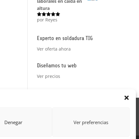
laborales en caída en
altura
por Reyes
Valorado
con
5
de 5
Experto en soldadura TIG
Ver oferta ahora
Diseñamos tu web
Ver precios
Acción Formativa
ctor
Formulario uso de imagen
Denegar
Ver preferencias