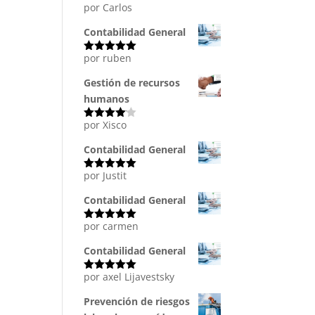
por Carlos
Valorado
con
5
de 5
Contabilidad General
por ruben
Valorado
con
5
de 5
Gestión de recursos
humanos
por Xisco
Valorado
con
4
de
5
Contabilidad General
por Justit
Valorado
con
5
de 5
Contabilidad General
por carmen
Valorado
con
5
de 5
Contabilidad General
por axel Lijavestsky
Valorado
con
5
de 5
Prevención de riesgos