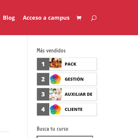
Blog
Acceso a campus
Más vendidos
1
PACK
AUXILIAR DE
2
GESTIÓN
GUARDERÍA
SEGURO DE
3
AUXILIAR DE
CON
ACCIDENTES
FARMACIA Y
4
CLIENTE
PRÁCTICAS
(PRÁCTICAS
PARAFARMAC
FORMADISTA
FORMATIVAS)
Busca tu curso
IA CON
NCIA -