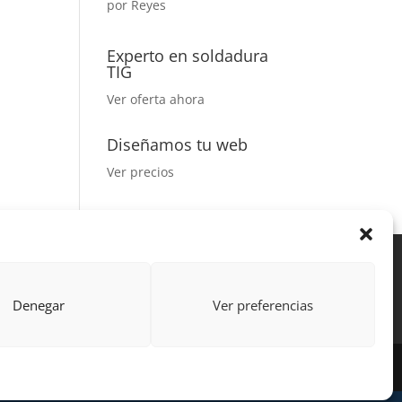
por Reyes
Valorado
con
5
de 5
Experto en soldadura
TIG
Ver oferta ahora
Diseñamos tu web
Ver precios
Acción Formativa
ctor
Formulario uso de imagen
Denegar
Ver preferencias
 por Learning Galicia S.L