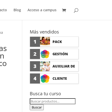
acto
Blog
Acceso a campus
Más vendidos
na
1
PACK
as
AUXILIAR DE
en
2
GESTIÓN
co
GUARDERÍA
SEGURO DE
3
AUXILIAR DE
CON
ACCIDENTES
FARMACIA Y
4
CLIENTE
PRÁCTICAS
(PRÁCTICAS
PARAFARMAC
FORMADISTA
Busca tu curso
FORMATIVAS)
IA CON
NCIA -
Buscar
PRÁCTICAS
por:
Buscar
FORMACIÓN