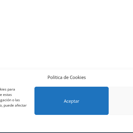
Política de Cookies
nos y condiciones – Contrato de matrícula
Política de Cookies
okies para
Métodos de pago SEQURA
Métodos de pago
Formulario de 
de estas
lantilla formación bonificada
Formación Obligatoria según Se
gación o las
Aceptar
to, puede afectar
res
rning Galicia, S.L. - CIF B70080106 - Diseño y adaptación del tema