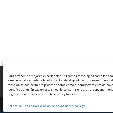
Aviso Legal
Política de Privacidad
Térmi
Para ofrecer las mejores experiencias, utilizamos tecnologías como las co
Formulario de Datos necesarios para alta
almacenar y/o acceder a la información del dispositivo. El consentimiento 
Formulario de responsabilidad de APPCC
P
tecnologías nos permitirá procesar datos como el comportamiento de nave
identificaciones únicas en este sitio. No consentir o retirar el consentimien
Encuesta
Contacto
Centros colaborado
negativamente a ciertas características y funciones.
Formadistancia es una marca registrada por Lea
Política de Cookies
Declaración de privacidad
Aviso Legal