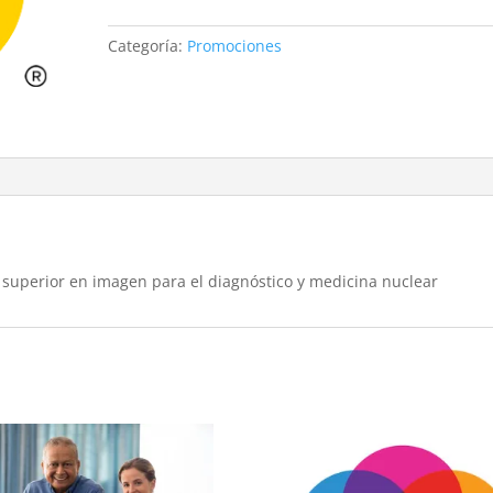
Pruebas
Libres
Categoría:
Promociones
Técnico
superior
en
imagen
para
el
diagnóstico
y
medicina
 superior en imagen para el diagnóstico y medicina nuclear
nuclear
cantidad