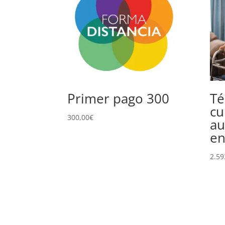
Primer pago 300
Té
cu
300,00
€
au
en
2.59