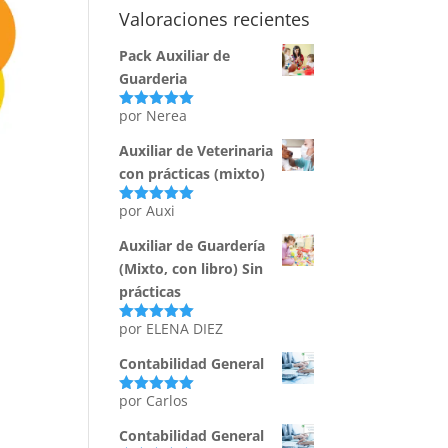
Valoraciones recientes
Pack Auxiliar de
Guarderia
por Nerea
Valorado
con
5
de 5
Auxiliar de Veterinaria
con prácticas (mixto)
por Auxi
Valorado
con
5
de 5
Auxiliar de Guardería
(Mixto, con libro) Sin
prácticas
por ELENA DIEZ
Valorado
con
5
de 5
Contabilidad General
por Carlos
Valorado
con
5
de 5
Contabilidad General