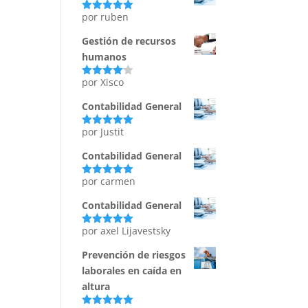
por ruben
Valorado
con
5
de 5
Gestión de recursos
humanos
por Xisco
Valorado
con
4
de
5
Contabilidad General
por Justit
Valorado
con
5
de 5
Contabilidad General
por carmen
Valorado
con
5
de 5
Contabilidad General
por axel Lijavestsky
Valorado
con
5
de 5
Prevención de riesgos
laborales en caída en
altura