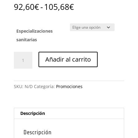
Rango
92,60
€
-
105,68
€
de
precios:
desde
Especializaciones
92,60€
hasta
sanitarias
105,68€
Especialización
Añadir al carrito
a
medida
en
sector
SKU:
N/D
Categoría:
Promociones
sanitario
-
despliega
y
Descripción
elige
cantidad
Descripción