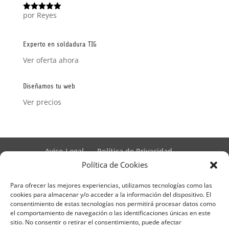
por Reyes
Valorado
con
5
de 5
Experto en soldadura TIG
Ver oferta ahora
Diseñamos tu web
Ver precios
Aviso Legal
Política de Privacidad
Términos y condiciones – Contrato de matrícula
Política de Cookies
Política de Cookies
Para ofrecer las mejores experiencias, utilizamos tecnologías como las
Formulario de Datos necesarios para alta
cookies para almacenar y/o acceder a la información del dispositivo. El
Métodos de pago SEQURA
Métodos de pago
consentimiento de estas tecnologías nos permitirá procesar datos como
Formulario de Acción Formativa
el comportamiento de navegación o las identificaciones únicas en este
Formulario de responsabilidad de APPCC
sitio. No consentir o retirar el consentimiento, puede afectar