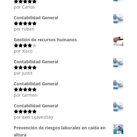
por Carlos
Valorado
con
5
de 5
Contabilidad General
por ruben
Valorado
con
5
de 5
Gestión de recursos humanos
por Xisco
Valorado
con
4
de
5
Contabilidad General
por Justit
Valorado
con
5
de 5
Contabilidad General
por carmen
Valorado
con
5
de 5
Contabilidad General
por axel Lijavestsky
Valorado
con
5
de 5
Prevención de riesgos laborales en caída en
altura