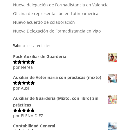
Nueva delegación de Formadistancia en Valencia
Oficina de representación en Latinoamérica
Nuevo acuerdo de colaboración
Nueva Delegación de Formadistancia en Vigo
Valoraciones recientes
Pack Auxiliar de Guarderia
por Nerea
Valorado
con
5
de 5
Auxiliar de Veterinaria con prácticas (mixto)
por Auxi
Valorado
con
5
de 5
Auxiliar de Guardería (Mixto, con libro) Sin
prácticas
por ELENA DIEZ
Valorado
con
5
de 5
Contabilidad General