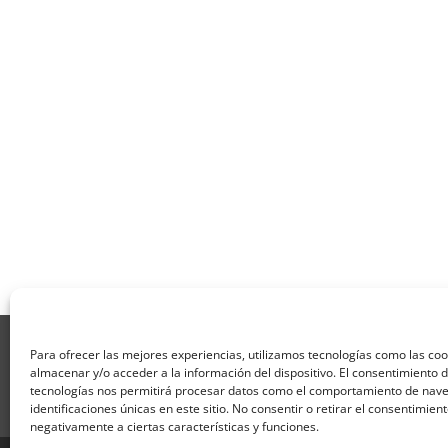
Aviso Legal
Política de Privacidad
Térmi
Para ofrecer las mejores experiencias, utilizamos tecnologías como las co
Formulario de Datos necesarios para alta
almacenar y/o acceder a la información del dispositivo. El consentimiento 
Formulario de responsabilidad de APPCC
P
tecnologías nos permitirá procesar datos como el comportamiento de nave
identificaciones únicas en este sitio. No consentir o retirar el consentimien
Encuesta
Contacto
Centros colaborado
negativamente a ciertas características y funciones.