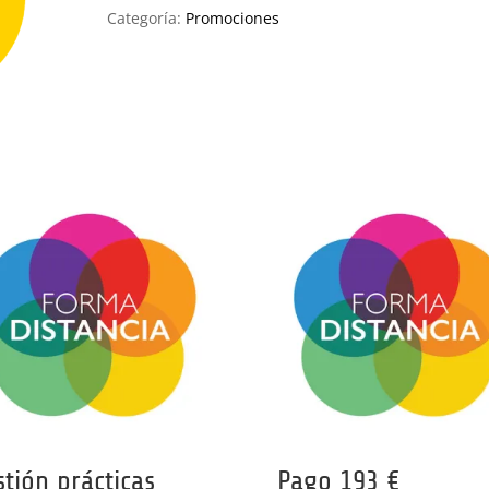
sin
Categoría:
Promociones
Prácticas
cantidad
stión prácticas
Pago 193 €