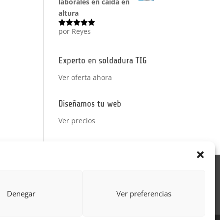
laborales en caída en
altura
por Reyes
Valorado
con
5
de 5
Experto en soldadura TIG
Ver oferta ahora
Diseñamos tu web
Ver precios
Acción Formativa
ctor
Formulario uso de imagen
Denegar
Ver preferencias