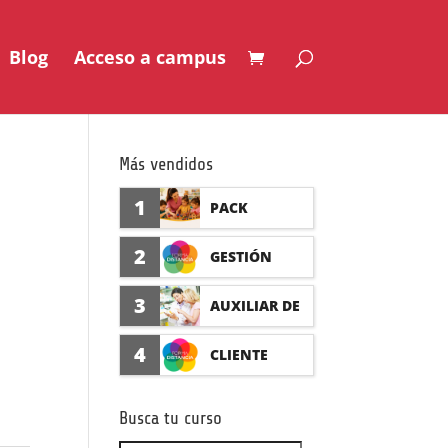
Blog
Acceso a campus
Más vendidos
1
PACK
AUXILIAR DE
2
GESTIÓN
GUARDERÍA
SEGURO DE
3
AUXILIAR DE
CON
ACCIDENTES
FARMACIA Y
4
CLIENTE
PRÁCTICAS
(PRÁCTICAS
PARAFARMAC
FORMADISTA
FORMATIVAS)
Busca tu curso
IA CON
NCIA -