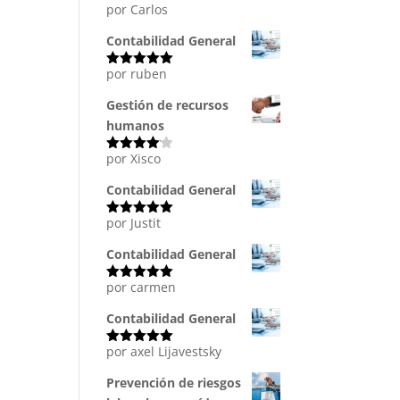
por Carlos
Valorado
con
5
de 5
Contabilidad General
por ruben
Valorado
con
5
de 5
Gestión de recursos
humanos
por Xisco
Valorado
con
4
de
5
Contabilidad General
por Justit
Valorado
con
5
de 5
Contabilidad General
por carmen
Valorado
con
5
de 5
Contabilidad General
por axel Lijavestsky
Valorado
con
5
de 5
Prevención de riesgos