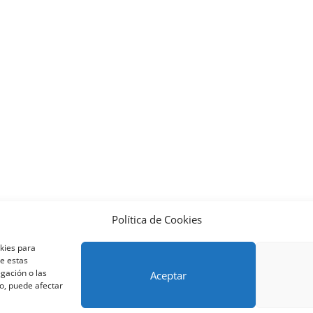
Política de Cookies
nos y condiciones – Contrato de matrícula
Política de Cookies
okies para
Métodos de pago SEQURA
Métodos de pago
Formulario de 
de estas
lantilla formación bonificada
Formación Obligatoria según Se
gación o las
Aceptar
to, puede afectar
res