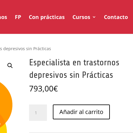
mos
FP
Con prácticas
Cursos
Contacto
os depresivos sin Prácticas
Especialista en trastornos
depresivos sin Prácticas
793,00
€
Especialista
Añadir al carrito
en
trastornos
depresivos