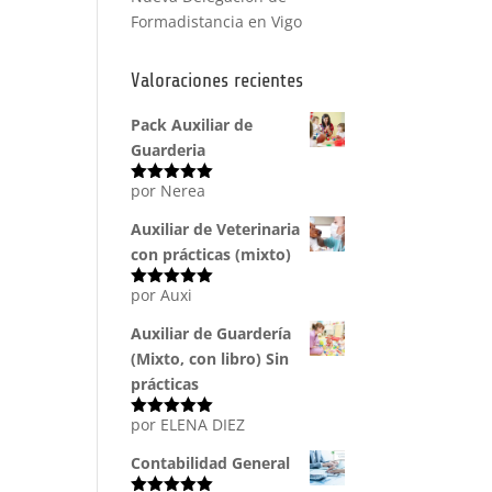
Formadistancia en Vigo
Valoraciones recientes
Pack Auxiliar de
Guarderia
por Nerea
Valorado
con
5
de 5
Auxiliar de Veterinaria
con prácticas (mixto)
por Auxi
Valorado
con
5
de 5
Auxiliar de Guardería
(Mixto, con libro) Sin
prácticas
por ELENA DIEZ
Valorado
con
5
de 5
Contabilidad General