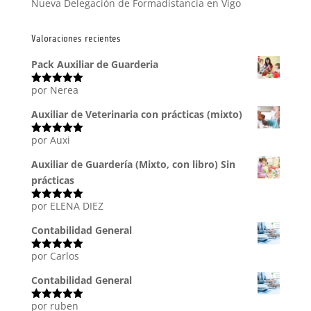
Nueva Delegación de Formadistancia en Vigo
Valoraciones recientes
Pack Auxiliar de Guarderia
por Nerea
Valorado
con
5
de 5
Auxiliar de Veterinaria con prácticas (mixto)
por Auxi
Valorado
con
5
de 5
Auxiliar de Guardería (Mixto, con libro) Sin
prácticas
por ELENA DIEZ
Valorado
con
5
de 5
Contabilidad General
por Carlos
Valorado
con
5
de 5
Contabilidad General
por ruben
Valorado