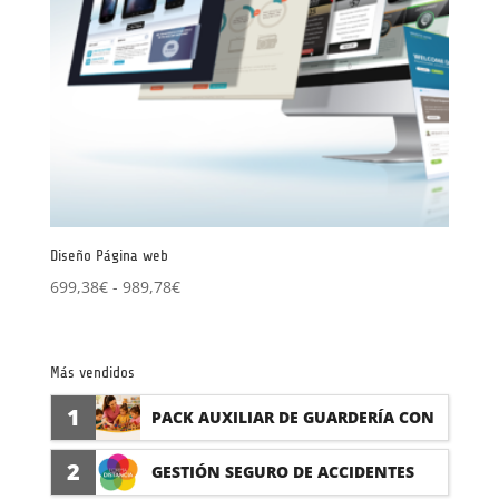
Diseño Página web
Rango
699,38
€
-
989,78
€
de
precios:
desde
Más vendidos
699,38€
1
hasta
PACK AUXILIAR DE GUARDERÍA CON
989,78€
PRÁCTICAS
2
GESTIÓN SEGURO DE ACCIDENTES