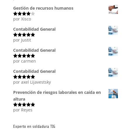
con
5
de 5
Gestión de recursos humanos
por Xisco
Valorado
con
4
de
5
Contabilidad General
por Justit
Valorado
con
5
de 5
Contabilidad General
por carmen
Valorado
con
5
de 5
Contabilidad General
por axel Lijavestsky
Valorado
con
5
de 5
Prevención de riesgos laborales en caída en
altura
por Reyes
Valorado
con
5
de 5
Experto en soldadura TIG