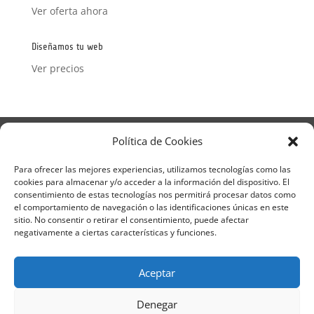
Ver oferta ahora
Diseñamos tu web
Ver precios
Aviso Legal
Política de Privacidad
Política de Cookies
Términos y condiciones – Contrato de matrícula
Política de Cookies
Para ofrecer las mejores experiencias, utilizamos tecnologías como las
cookies para almacenar y/o acceder a la información del dispositivo. El
Formulario de Datos necesarios para alta
consentimiento de estas tecnologías nos permitirá procesar datos como
Métodos de pago SEQURA
Métodos de pago
el comportamiento de navegación o las identificaciones únicas en este
Formulario de Acción Formativa
sitio. No consentir o retirar el consentimiento, puede afectar
Formulario de responsabilidad de APPCC
negativamente a ciertas características y funciones.
Plantilla formación bonificada
Formación Obligatoria según Sector
Aceptar
Formulario uso de imagen
Encuesta
Contacto
Centros colaboradores
Denegar