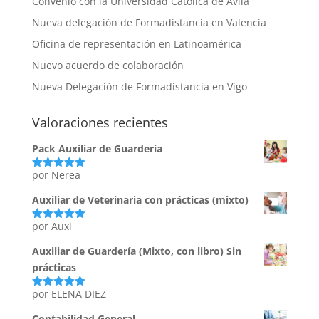
Convenio con la Universidad Católica de Ávila
Nueva delegación de Formadistancia en Valencia
Oficina de representación en Latinoamérica
Nuevo acuerdo de colaboración
Nueva Delegación de Formadistancia en Vigo
Valoraciones recientes
Pack Auxiliar de Guarderia
por Nerea
Valorado
con
5
de 5
Auxiliar de Veterinaria con prácticas (mixto)
por Auxi
Valorado
con
5
de 5
Auxiliar de Guardería (Mixto, con libro) Sin
prácticas
por ELENA DIEZ
Valorado
con
5
de 5
Contabilidad General