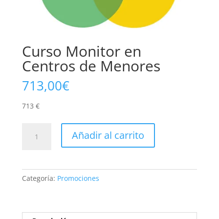
Curso Monitor en
Centros de Menores
713,00
€
713 €
Curso
Añadir al carrito
Monitor
en
Centros
de
Categoría:
Promociones
Menores
cantidad