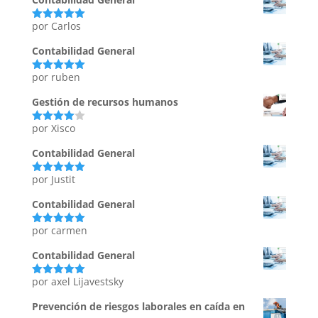
por Carlos
Valorado
con
5
de 5
Contabilidad General
por ruben
Valorado
con
5
de 5
Gestión de recursos humanos
por Xisco
Valorado
con
4
de
5
Contabilidad General
por Justit
Valorado
con
5
de 5
Contabilidad General
por carmen
Valorado
con
5
de 5
Contabilidad General
por axel Lijavestsky
Valorado
con
5
de 5
Prevención de riesgos laborales en caída en