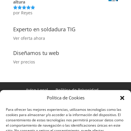
altura
por Reyes
Valorado
con
5
de 5
Experto en soldadura TIG
Ver oferta ahora
Diseñamos tu web
Ver precios
Aviso Legal
Política de Privacidad
Términos y condiciones – Contrato de matrícula
Política de Cookies
Política de Cookies
Para ofrecer las mejores experiencias, utilizamos tecnologías como las
Formulario de Datos necesarios para alta
cookies para almacenar y/o acceder a la información del dispositivo. El
Métodos de pago SEQURA
Métodos de pago
consentimiento de estas tecnologías nos permitirá procesar datos como
Formulario de Acción Formativa
el comportamiento de navegación o las identificaciones únicas en este
Formulario de responsabilidad de APPCC
sitio. No consentir o retirar el consentimiento, puede afectar