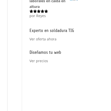
laborales en caída en
altura
por Reyes
Valorado
con
5
de 5
Experto en soldadura TIG
Ver oferta ahora
Diseñamos tu web
Ver precios