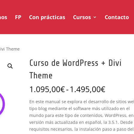
mos
FP
Con prácticas
Cursos
Contacto
Divi Theme
Curso de WordPress + Divi
Theme
Rango
1.095,00
€
-
1.495,00
€
de
precios:
En este manual se explora el desarrollo de sitios w
desde
tipo blog mediante el software más utilizado en el
1.095,0
mundo para este tipo de contenidos, WordPress, en
hasta
versión más actualizada en español, la 3.5.1. Desde 
1.495,0
requisitos necesarios, la instalación paso a paso del