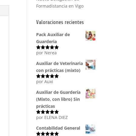
Formadistancia en Vigo
Valoraciones recientes
Pack Auxiliar de
Guarderia
por Nerea
Valorado
con
5
de 5
Auxiliar de Veterinaria
con prácticas (mixto)
por Auxi
Valorado
con
5
de 5
Auxiliar de Guardería
(Mixto, con libro) Sin
prácticas
por ELENA DIEZ
Valorado
con
5
de 5
Contabilidad General