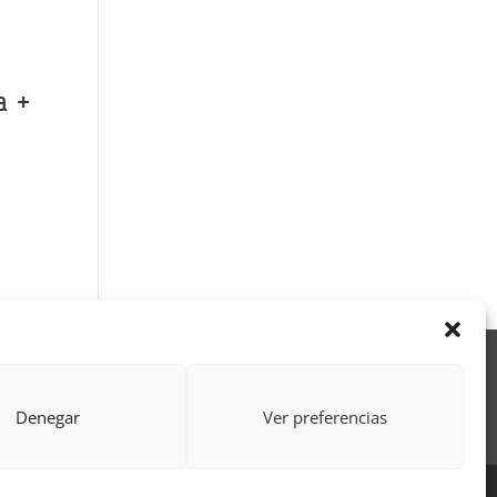
a +
Acción Formativa
ctor
Formulario uso de imagen
Denegar
Ver preferencias
 por Learning Galicia S.L