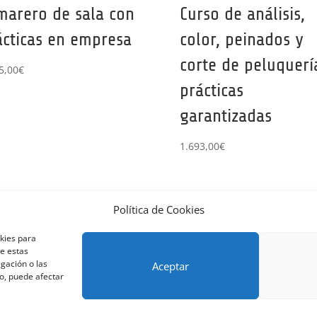
marero de sala con
Curso de análisis,
ácticas en empresa
color, peinados y
corte de peluquerí
5,00
€
prácticas
garantizadas
1.693,00
€
Política de Cookies
nos y condiciones – Contrato de matrícula
Política de Cookies
okies para
Métodos de pago SEQURA
Métodos de pago
Formulario de 
de estas
lantilla formación bonificada
Formación Obligatoria según Se
gación o las
Aceptar
to, puede afectar
res
rning Galicia, S.L. - CIF B70080106 - Diseño y adaptación del tema