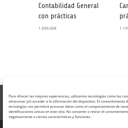
Contabilidad General
Ca
con prácticas
pr
1.699,00
€
1.19
Aviso Legal
Política de Privacidad
Térmi
Para ofrecer las mejores experiencias, utilizamos tecnologías como las co
Formulario de Datos necesarios para alta
almacenar y/o acceder a la información del dispositivo. El consentimiento 
Formulario de responsabilidad de APPCC
P
tecnologías nos permitirá procesar datos como el comportamiento de nave
identificaciones únicas en este sitio. No consentir o retirar el consentimien
Encuesta
Contacto
Centros colaborado
negativamente a ciertas características y funciones.
Formadistancia es una marca registrada por Lea