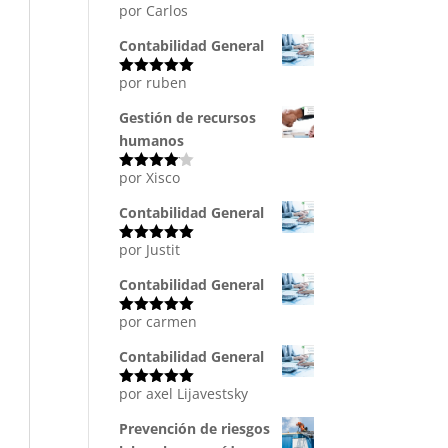
por Carlos
Valorado
con
5
de 5
Contabilidad General
por ruben
Valorado
con
5
de 5
Gestión de recursos
humanos
por Xisco
Valorado
con
4
de
5
Contabilidad General
por Justit
Valorado
con
5
de 5
Contabilidad General
por carmen
Valorado
con
5
de 5
Contabilidad General
por axel Lijavestsky
Valorado
con
5
de 5
Prevención de riesgos