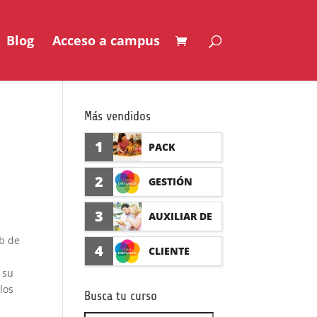
Blog
Acceso a campus
Más vendidos
1
PACK
AUXILIAR DE
2
GESTIÓN
GUARDERÍA
SEGURO DE
3
AUXILIAR DE
CON
ACCIDENTES
eb de
FARMACIA Y
4
CLIENTE
PRÁCTICAS
(PRÁCTICAS
0€
 su
PARAFARMAC
FORMADISTA
los
FORMATIVAS)
Busca tu curso
IA CON
0€
NCIA -