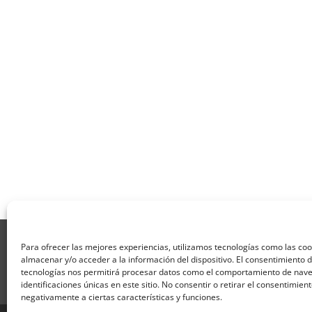
Aviso Legal
Política de Privacidad
Térmi
Para ofrecer las mejores experiencias, utilizamos tecnologías como las co
Formulario de Datos necesarios para alta
almacenar y/o acceder a la información del dispositivo. El consentimiento 
Formulario de responsabilidad de APPCC
P
tecnologías nos permitirá procesar datos como el comportamiento de nave
identificaciones únicas en este sitio. No consentir o retirar el consentimien
Encuesta
Contacto
Centros colaborado
negativamente a ciertas características y funciones.