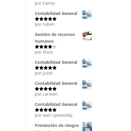
por Carlos
Valorado
con
5
de 5
Contabilidad General
por ruben
Valorado
con
5
de 5
Gestión de recursos
humanos
por Xisco
Valorado
con
4
de
5
Contabilidad General
por Justit
Valorado
con
5
de 5
Contabilidad General
por carmen
Valorado
con
5
de 5
Contabilidad General
por axel Lijavestsky
Valorado
con
5
de 5
Prevención de riesgos