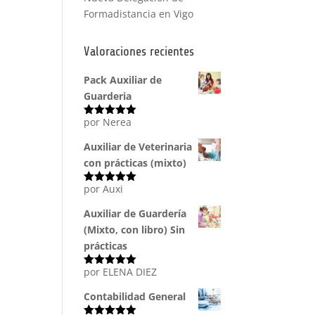
Formadistancia en Vigo
Valoraciones recientes
Pack Auxiliar de
Guarderia
por Nerea
Valorado
con
5
de 5
Auxiliar de Veterinaria
con prácticas (mixto)
por Auxi
Valorado
con
5
de 5
Auxiliar de Guardería
(Mixto, con libro) Sin
prácticas
por ELENA DIEZ
Valorado
con
5
de 5
Contabilidad General