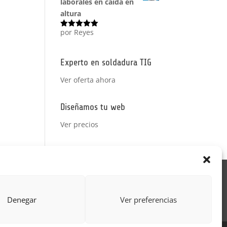
laborales en caída en
altura
por Reyes
Valorado
con
5
de 5
Experto en soldadura TIG
Ver oferta ahora
Diseñamos tu web
Ver precios
Acción Formativa
ctor
Formulario uso de imagen
Denegar
Ver preferencias