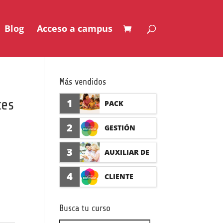
Blog
Acceso a campus
Más vendidos
tes
1
PACK
AUXILIAR DE
2
GESTIÓN
GUARDERÍA
SEGURO DE
3
AUXILIAR DE
CON
ACCIDENTES
FARMACIA Y
4
CLIENTE
PRÁCTICAS
(PRÁCTICAS
PARAFARMAC
FORMADISTA
FORMATIVAS)
Busca tu curso
IA CON
NCIA -