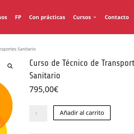
mos
FP
Con prácticas
Cursos
Contacto
nsportes Sanitario
Curso de Técnico de Transpor
Sanitario
795,00
€
Curso
Añadir al carrito
de
Técnico
de