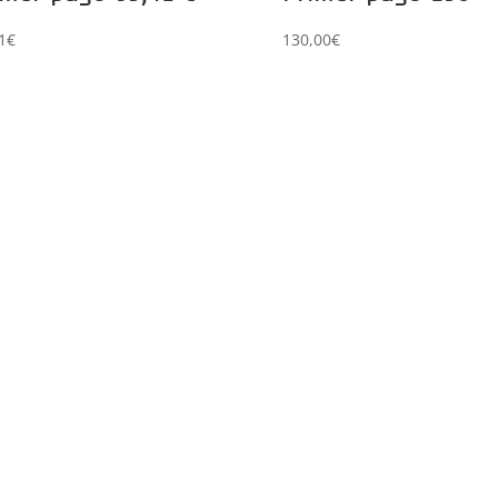
1
€
130,00
€