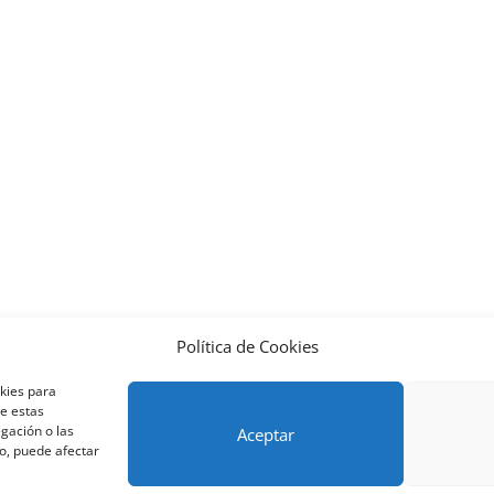
Política de Cookies
nos y condiciones – Contrato de matrícula
Política de Cookies
okies para
Métodos de pago SEQURA
Métodos de pago
Formulario de 
de estas
lantilla formación bonificada
Formación Obligatoria según Se
gación o las
Aceptar
to, puede afectar
res