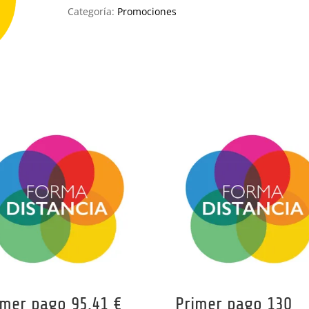
Transportes
Categoría:
Promociones
Sanitario
cantidad
imer pago 95,41 €
Primer pago 130