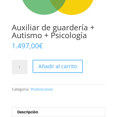
Auxiliar de guardería +
Autismo + Psicología
1.497,00
€
Auxiliar
Añadir al carrito
de
guardería
+
Autismo
Categoría:
Promociones
+
Psicología
cantidad
Descripción