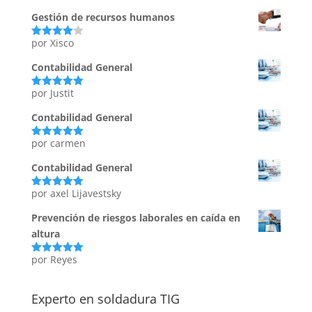
con
5
de 5
Gestión de recursos humanos
por Xisco
Valorado
con
4
de
5
Contabilidad General
por Justit
Valorado
con
5
de 5
Contabilidad General
por carmen
Valorado
con
5
de 5
Contabilidad General
por axel Lijavestsky
Valorado
con
5
de 5
Prevención de riesgos laborales en caída en
altura
por Reyes
Valorado
con
5
de 5
Experto en soldadura TIG