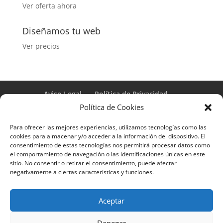
Ver oferta ahora
Diseñamos tu web
Ver precios
Aviso Legal
Política de Privacidad
Términos y condiciones – Contrato de matrícula
Política de Cookies
Política de Cookies
Para ofrecer las mejores experiencias, utilizamos tecnologías como las
Formulario de Datos necesarios para alta
cookies para almacenar y/o acceder a la información del dispositivo. El
Métodos de pago SEQURA
Métodos de pago
consentimiento de estas tecnologías nos permitirá procesar datos como
Formulario de Acción Formativa
el comportamiento de navegación o las identificaciones únicas en este
Formulario de responsabilidad de APPCC
sitio. No consentir o retirar el consentimiento, puede afectar
negativamente a ciertas características y funciones.
Plantilla formación bonificada
Formación Obligatoria según Sector
Formulario uso de imagen
Encuesta
Aceptar
Contacto
Centros colaboradores
Denegar