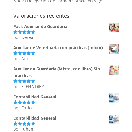
Nueva Delegación de Formadistancia en Vigo
Valoraciones recientes
Pack Auxiliar de Guarderia
por Nerea
Valorado
con
5
de 5
Auxiliar de Veterinaria con prácticas (mixto)
por Auxi
Valorado
con
5
de 5
Auxiliar de Guardería (Mixto, con libro) Sin
prácticas
por ELENA DIEZ
Valorado
con
5
de 5
Contabilidad General
por Carlos
Valorado
con
5
de 5
Contabilidad General
por ruben
Valorado