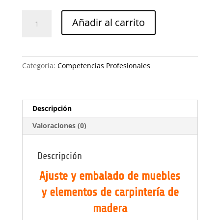
Ajuste
Añadir al carrito
y
embalado
de
muebles
Categoría:
Competencias Profesionales
y
elementos
de
carpintería
Descripción
cantidad
Valoraciones (0)
Descripción
Ajuste y embalado de muebles
y elementos de carpintería de
madera