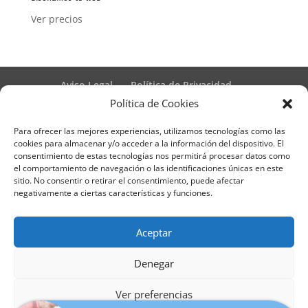
Ver precios
Aviso Legal
Política de Privacidad
Términos y condiciones – Contrato de matrícula
Política de Cookies
Política de Cookies
Para ofrecer las mejores experiencias, utilizamos tecnologías como las
Formulario de Datos necesarios para alta
cookies para almacenar y/o acceder a la información del dispositivo. El
Métodos de pago SEQURA
Métodos de pago
consentimiento de estas tecnologías nos permitirá procesar datos como
Formulario de Acción Formativa
el comportamiento de navegación o las identificaciones únicas en este
Formulario de responsabilidad de APPCC
sitio. No consentir o retirar el consentimiento, puede afectar
negativamente a ciertas características y funciones.
Plantilla formación bonificada
Formación Obligatoria según Sector
Formulario uso de imagen
Encuesta
Aceptar
Contacto
Centros colaboradores
Denegar
Formadistancia es una marca registrada por
Ver preferencias
Learning Galicia, S.L. - CIF B70080106 - Diseño y
Cecilia de Jerez de la Frontera se