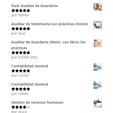
Pack Auxiliar de Guarderia
por Nerea
Valorado
con
5
de 5
Auxiliar de Veterinaria con prácticas (mixto)
por Auxi
Valorado
con
5
de 5
Auxiliar de Guardería (Mixto, con libro) Sin
prácticas
por ELENA DIEZ
Valorado
con
5
de 5
Contabilidad General
por Carlos
Valorado
con
5
de 5
Contabilidad General
por ruben
Valorado
con
5
de 5
Gestión de recursos humanos
por Xisco
Valorado