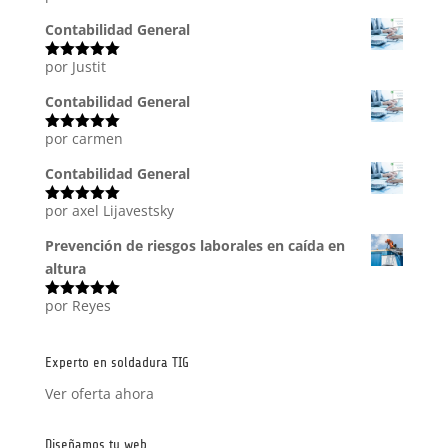
con
4
de
5
Contabilidad General
por Justit
Valorado
con
5
de 5
Contabilidad General
por carmen
Valorado
con
5
de 5
Contabilidad General
por axel Lijavestsky
Valorado
con
5
de 5
Prevención de riesgos laborales en caída en
altura
por Reyes
Valorado
con
5
de 5
Experto en soldadura TIG
Ver oferta ahora
Diseñamos tu web