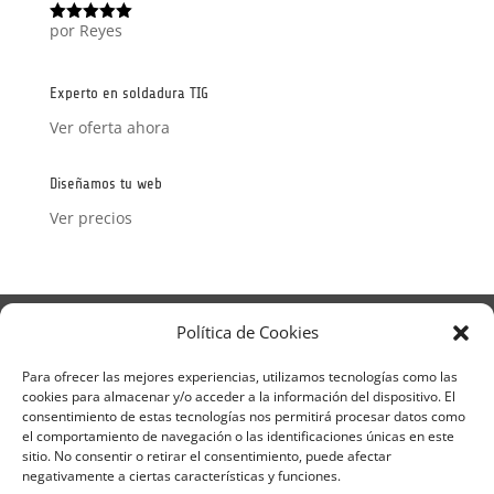
por Reyes
Valorado
con
5
de 5
Experto en soldadura TIG
Ver oferta ahora
Diseñamos tu web
Ver precios
Aviso Legal
Política de Privacidad
Política de Cookies
Términos y condiciones – Contrato de matrícula
Política de Cookies
Para ofrecer las mejores experiencias, utilizamos tecnologías como las
cookies para almacenar y/o acceder a la información del dispositivo. El
Formulario de Datos necesarios para alta
consentimiento de estas tecnologías nos permitirá procesar datos como
Métodos de pago SEQURA
Métodos de pago
el comportamiento de navegación o las identificaciones únicas en este
Formulario de Acción Formativa
sitio. No consentir o retirar el consentimiento, puede afectar
Formulario de responsabilidad de APPCC
negativamente a ciertas características y funciones.