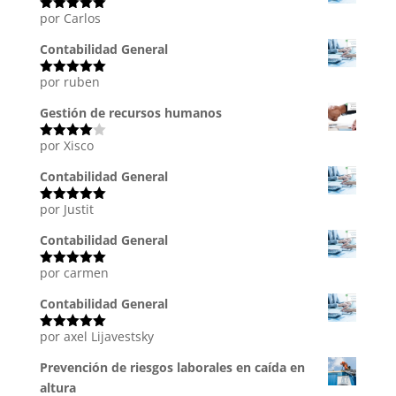
por Carlos
Valorado
con
5
de 5
Contabilidad General
por ruben
Valorado
con
5
de 5
Gestión de recursos humanos
por Xisco
Valorado
con
4
de
5
Contabilidad General
por Justit
Valorado
con
5
de 5
Contabilidad General
por carmen
Valorado
con
5
de 5
Contabilidad General
por axel Lijavestsky
Valorado
con
5
de 5
Prevención de riesgos laborales en caída en
altura