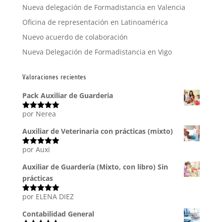
Nueva delegación de Formadistancia en Valencia
Oficina de representación en Latinoamérica
Nuevo acuerdo de colaboración
Nueva Delegación de Formadistancia en Vigo
Valoraciones recientes
Pack Auxiliar de Guarderia
por Nerea
Valorado
con
5
de 5
Auxiliar de Veterinaria con prácticas (mixto)
por Auxi
Valorado
con
5
de 5
Auxiliar de Guardería (Mixto, con libro) Sin
prácticas
por ELENA DIEZ
Valorado
con
5
de 5
Contabilidad General