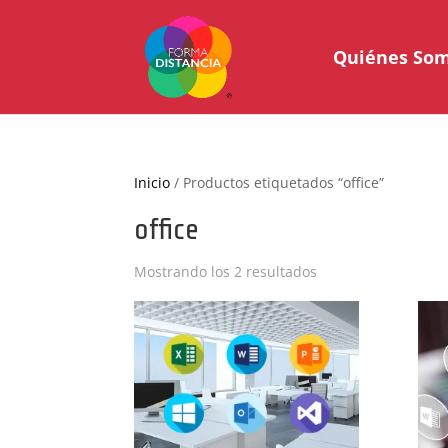
Quiénes So
Inicio
/ Productos etiquetados “office”
office
Ordenado
Mostrando los 2 resultados
por
popularidad