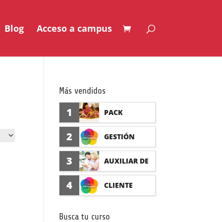
Blog
Acceso a campus
Más vendidos
1
PACK
AUXILIAR DE
2
GESTIÓN
GUARDERÍA
SEGURO DE
3
AUXILIAR DE
CON
ACCIDENTES
FARMACIA Y
4
CLIENTE
PRÁCTICAS
(PRÁCTICAS
PARAFARMAC
FORMADISTA
FORMATIVAS)
Busca tu curso
IA CON