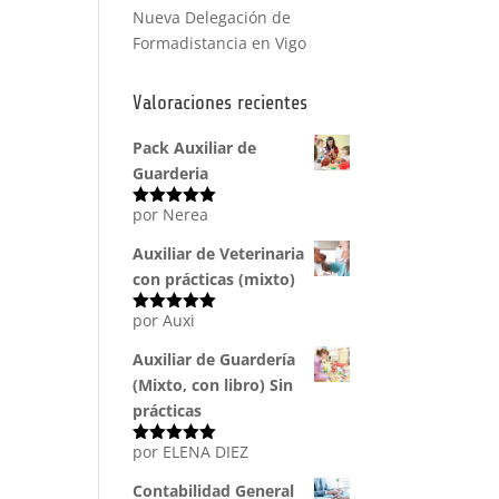
Nueva Delegación de
Formadistancia en Vigo
Valoraciones recientes
Pack Auxiliar de
Guarderia
por Nerea
Valorado
con
5
de 5
Auxiliar de Veterinaria
con prácticas (mixto)
por Auxi
Valorado
con
5
de 5
Auxiliar de Guardería
(Mixto, con libro) Sin
prácticas
por ELENA DIEZ
Valorado
con
5
de 5
Contabilidad General