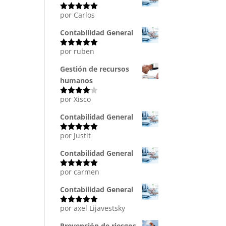
por Carlos
Valorado
con
5
de 5
Contabilidad General
por ruben
Valorado
con
5
de 5
Gestión de recursos
humanos
por Xisco
Valorado
con
4
de
5
Contabilidad General
por Justit
Valorado
con
5
de 5
Contabilidad General
por carmen
Valorado
con
5
de 5
Contabilidad General
por axel Lijavestsky
Valorado
con
5
de 5
Prevención de riesgos