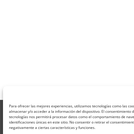
Para ofrecer las mejores experiencias, utilizamos tecnologías como las co
Aviso Legal
Política de Privacidad
Térmi
almacenar y/o acceder a la información del dispositivo. El consentimiento 
Formulario de Datos necesarios para alta
tecnologías nos permitirá procesar datos como el comportamiento de nave
Formulario de responsabilidad de APPCC
P
identificaciones únicas en este sitio. No consentir o retirar el consentimien
negativamente a ciertas características y funciones.
Encuesta
Contacto
Centros colaborado