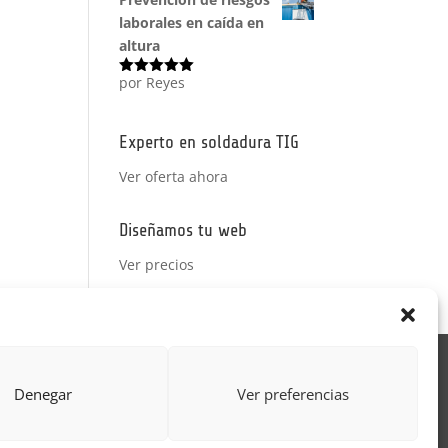
laborales en caída en
altura
por Reyes
Valorado
con
5
de 5
Experto en soldadura TIG
Ver oferta ahora
Diseñamos tu web
Ver precios
Acción Formativa
Denegar
Ver preferencias
ctor
Formulario uso de imagen