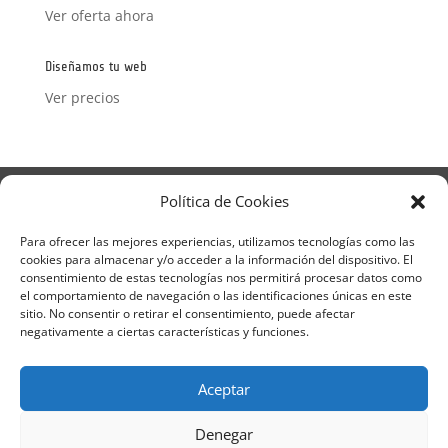
Ver oferta ahora
Diseñamos tu web
Ver precios
Aviso Legal
Política de Privacidad
Política de Cookies
Términos y condiciones – Contrato de matrícula
Política de Cookies
Para ofrecer las mejores experiencias, utilizamos tecnologías como las
cookies para almacenar y/o acceder a la información del dispositivo. El
Formulario de Datos necesarios para alta
consentimiento de estas tecnologías nos permitirá procesar datos como
Métodos de pago SEQURA
Métodos de pago
el comportamiento de navegación o las identificaciones únicas en este
Formulario de Acción Formativa
sitio. No consentir o retirar el consentimiento, puede afectar
Formulario de responsabilidad de APPCC
negativamente a ciertas características y funciones.
Plantilla formación bonificada
Formación Obligatoria según Sector
Aceptar
Formulario uso de imagen
Encuesta
Contacto
Centros colaboradores
Denegar