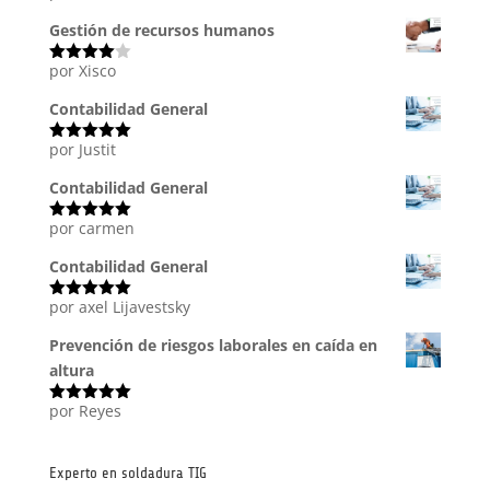
con
5
de 5
Gestión de recursos humanos
por Xisco
Valorado
con
4
de
5
Contabilidad General
por Justit
Valorado
con
5
de 5
Contabilidad General
por carmen
Valorado
con
5
de 5
Contabilidad General
por axel Lijavestsky
Valorado
con
5
de 5
Prevención de riesgos laborales en caída en
altura
por Reyes
Valorado
con
5
de 5
Experto en soldadura TIG