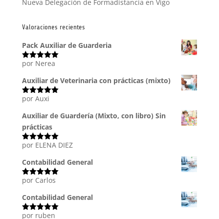
Nueva Delegación de Formadistancia en Vigo
Valoraciones recientes
Pack Auxiliar de Guarderia
por Nerea
Valorado
con
5
de 5
Auxiliar de Veterinaria con prácticas (mixto)
por Auxi
Valorado
con
5
de 5
Auxiliar de Guardería (Mixto, con libro) Sin
prácticas
por ELENA DIEZ
Valorado
con
5
de 5
Contabilidad General
por Carlos
Valorado
con
5
de 5
Contabilidad General
por ruben
Valorado