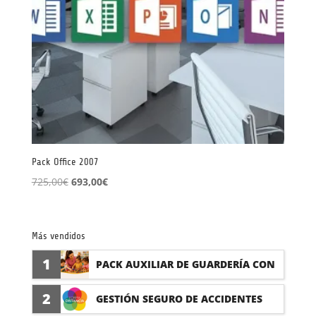
Pack Office 2007
El
El
725,00
€
693,00
€
precio
precio
original
actual
era:
es:
Más vendidos
725,00€.
693,00€.
1
PACK AUXILIAR DE GUARDERÍA CON
PRÁCTICAS
2
GESTIÓN SEGURO DE ACCIDENTES