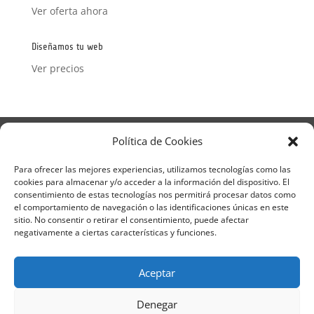
Ver oferta ahora
Diseñamos tu web
Ver precios
Aviso Legal
Política de Privacidad
Política de Cookies
Términos y condiciones – Contrato de matrícula
Política de Cookies
Para ofrecer las mejores experiencias, utilizamos tecnologías como las
cookies para almacenar y/o acceder a la información del dispositivo. El
Formulario de Datos necesarios para alta
consentimiento de estas tecnologías nos permitirá procesar datos como
Métodos de pago SEQURA
Métodos de pago
el comportamiento de navegación o las identificaciones únicas en este
Formulario de Acción Formativa
sitio. No consentir o retirar el consentimiento, puede afectar
Formulario de responsabilidad de APPCC
negativamente a ciertas características y funciones.
Plantilla formación bonificada
Formación Obligatoria según Sector
Aceptar
Formulario uso de imagen
Encuesta
Contacto
Centros colaboradores
Denegar