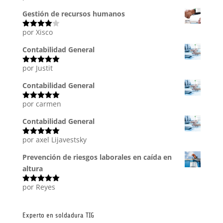
con
5
de 5
Gestión de recursos humanos
por Xisco
Valorado
con
4
de
5
Contabilidad General
por Justit
Valorado
con
5
de 5
Contabilidad General
por carmen
Valorado
con
5
de 5
Contabilidad General
por axel Lijavestsky
Valorado
con
5
de 5
Prevención de riesgos laborales en caída en
altura
por Reyes
Valorado
con
5
de 5
Experto en soldadura TIG