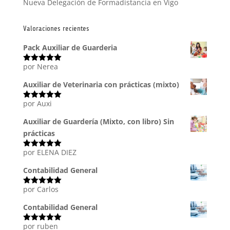
Nueva Delegación de Formadistancia en Vigo
Valoraciones recientes
Pack Auxiliar de Guarderia
por Nerea
Valorado
con
5
de 5
Auxiliar de Veterinaria con prácticas (mixto)
por Auxi
Valorado
con
5
de 5
Auxiliar de Guardería (Mixto, con libro) Sin
prácticas
por ELENA DIEZ
Valorado
con
5
de 5
Contabilidad General
por Carlos
Valorado
con
5
de 5
Contabilidad General
por ruben
Valorado