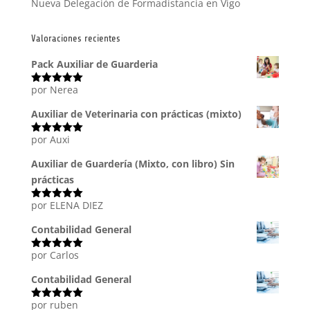
Nueva Delegación de Formadistancia en Vigo
Valoraciones recientes
Pack Auxiliar de Guarderia
por Nerea
Valorado
con
5
de 5
Auxiliar de Veterinaria con prácticas (mixto)
por Auxi
Valorado
con
5
de 5
Auxiliar de Guardería (Mixto, con libro) Sin
prácticas
por ELENA DIEZ
Valorado
con
5
de 5
Contabilidad General
por Carlos
Valorado
con
5
de 5
Contabilidad General
por ruben
Valorado