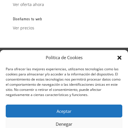
Ver oferta ahora
Diseñamos tu web
Ver precios
Aviso Legal
Política de Privacidad
Política de Cookies
Términos y condiciones – Contrato de matrícula
Política de Cookies
Para ofrecer las mejores experiencias, utilizamos tecnologías como las
cookies para almacenar y/o acceder a la información del dispositivo. El
Formulario de Datos necesarios para alta
consentimiento de estas tecnologías nos permitirá procesar datos como
Métodos de pago SEQURA
Métodos de pago
el comportamiento de navegación o las identificaciones únicas en este
Formulario de Acción Formativa
sitio. No consentir o retirar el consentimiento, puede afectar
Formulario de responsabilidad de APPCC
negativamente a ciertas características y funciones.
Plantilla formación bonificada
Formación Obligatoria según Sector
Aceptar
Formulario uso de imagen
Encuesta
Contacto
Centros colaboradores
Denegar