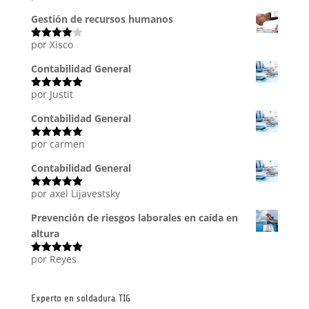
con
5
de 5
Gestión de recursos humanos
por Xisco
Valorado
con
4
de
5
Contabilidad General
por Justit
Valorado
con
5
de 5
Contabilidad General
por carmen
Valorado
con
5
de 5
Contabilidad General
por axel Lijavestsky
Valorado
con
5
de 5
Prevención de riesgos laborales en caída en
altura
por Reyes
Valorado
con
5
de 5
Experto en soldadura TIG