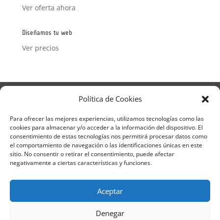
Ver oferta ahora
Diseñamos tu web
Ver precios
Aviso Legal
Política de Privacidad
Política de Cookies
Términos y condiciones – Contrato de matrícula
Política de Cookies
Para ofrecer las mejores experiencias, utilizamos tecnologías como las
cookies para almacenar y/o acceder a la información del dispositivo. El
Formulario de Datos necesarios para alta
consentimiento de estas tecnologías nos permitirá procesar datos como
Métodos de pago SEQURA
Métodos de pago
el comportamiento de navegación o las identificaciones únicas en este
Formulario de Acción Formativa
sitio. No consentir o retirar el consentimiento, puede afectar
Formulario de responsabilidad de APPCC
negativamente a ciertas características y funciones.
Plantilla formación bonificada
Formación Obligatoria según Sector
Aceptar
Formulario uso de imagen
Encuesta
Contacto
Centros colaboradores
Denegar