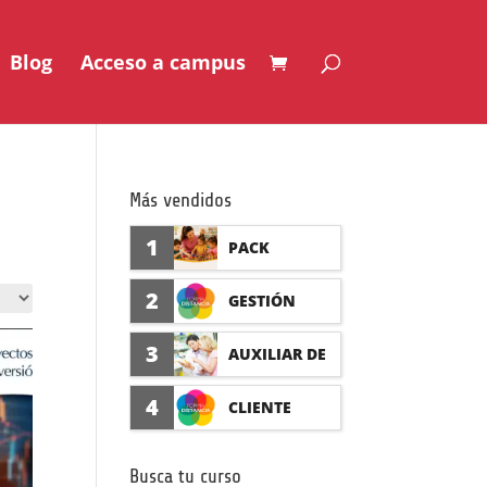
Blog
Acceso a campus
Más vendidos
1
PACK
AUXILIAR DE
2
GESTIÓN
GUARDERÍA
SEGURO DE
3
AUXILIAR DE
CON
ACCIDENTES
FARMACIA Y
4
CLIENTE
PRÁCTICAS
(PRÁCTICAS
PARAFARMAC
FORMADISTA
FORMATIVAS)
Busca tu curso
IA CON