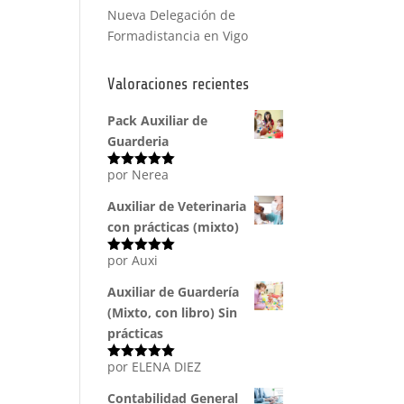
Nueva Delegación de
Formadistancia en Vigo
Valoraciones recientes
Pack Auxiliar de
Guarderia
por Nerea
Valorado
con
5
de 5
Auxiliar de Veterinaria
con prácticas (mixto)
por Auxi
Valorado
con
5
de 5
Auxiliar de Guardería
(Mixto, con libro) Sin
prácticas
por ELENA DIEZ
Valorado
con
5
de 5
Contabilidad General