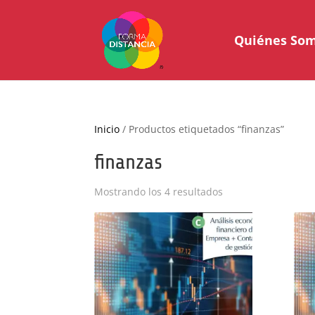
Quiénes So
Inicio
/ Productos etiquetados “finanzas”
finanzas
Ordenado
Mostrando los 4 resultados
por
popularidad