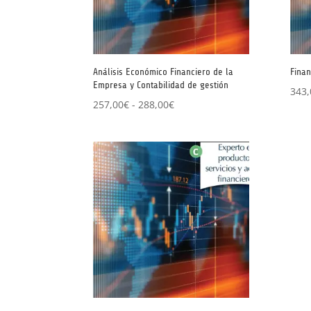
Análisis Económico Financiero de la
Finan
Empresa y Contabilidad de gestión
343,
Rango
257,00
€
-
288,00
€
de
precios:
desde
257,00€
hasta
288,00€