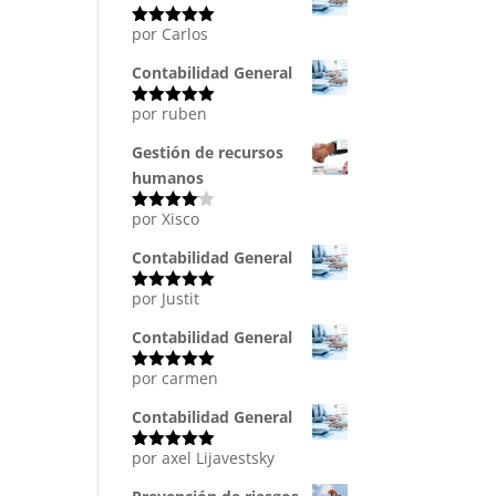
por Carlos
Valorado
con
5
de 5
Contabilidad General
por ruben
Valorado
con
5
de 5
Gestión de recursos
humanos
por Xisco
Valorado
con
4
de
5
Contabilidad General
por Justit
Valorado
con
5
de 5
Contabilidad General
por carmen
Valorado
con
5
de 5
Contabilidad General
por axel Lijavestsky
Valorado
con
5
de 5