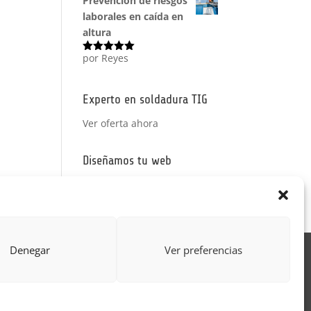
Prevención de riesgos
laborales en caída en
altura
por Reyes
Valorado
con
5
de 5
Experto en soldadura TIG
Ver oferta ahora
Diseñamos tu web
Ver precios
Denegar
Ver preferencias
Acción Formativa
ctor
Formulario uso de imagen