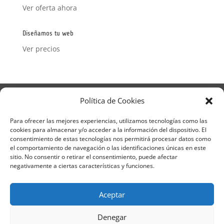
Ver oferta ahora
Diseñamos tu web
Ver precios
Aviso Legal
Política de Privacidad
Política de Cookies
Términos y condiciones – Contrato de matrícula
Política de Cookies
Para ofrecer las mejores experiencias, utilizamos tecnologías como las
cookies para almacenar y/o acceder a la información del dispositivo. El
Formulario de Datos necesarios para alta
consentimiento de estas tecnologías nos permitirá procesar datos como
Métodos de pago SEQURA
Métodos de pago
el comportamiento de navegación o las identificaciones únicas en este
Formulario de Acción Formativa
sitio. No consentir o retirar el consentimiento, puede afectar
Formulario de responsabilidad de APPCC
negativamente a ciertas características y funciones.
Plantilla formación bonificada
Formación Obligatoria según Sector
Aceptar
Formulario uso de imagen
Encuesta
Contacto
Centros colaboradores
Denegar