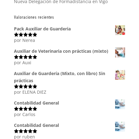
Nueva Delegación de Formadistancia en Vigo
Valoraciones recientes
Pack Auxiliar de Guarderia
por Nerea
Valorado
con
5
de 5
Auxiliar de Veterinaria con prácticas (mixto)
por Auxi
Valorado
con
5
de 5
Auxiliar de Guardería (Mixto, con libro) Sin
prácticas
por ELENA DIEZ
Valorado
con
5
de 5
Contabilidad General
por Carlos
Valorado
con
5
de 5
Contabilidad General
por ruben
Valorado