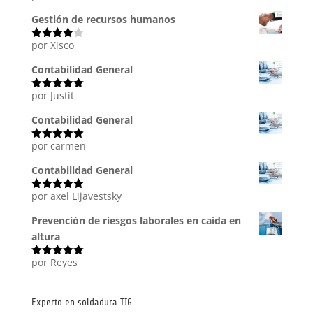
con
5
de 5
Gestión de recursos humanos
por Xisco
Valorado
con
4
de
5
Contabilidad General
por Justit
Valorado
con
5
de 5
Contabilidad General
por carmen
Valorado
con
5
de 5
Contabilidad General
por axel Lijavestsky
Valorado
con
5
de 5
Prevención de riesgos laborales en caída en
altura
por Reyes
Valorado
con
5
de 5
Experto en soldadura TIG