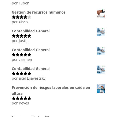
por ruben
Valorado
con
5
de 5
Gestión de recursos humanos
por Xisco
Valorado
con
4
de
5
Contabilidad General
por Justit
Valorado
con
5
de 5
Contabilidad General
por carmen
Valorado
con
5
de 5
Contabilidad General
por axel Lijavestsky
Valorado
con
5
de 5
Prevención de riesgos laborales en caída en
altura
por Reyes
Valorado
con
5
de 5