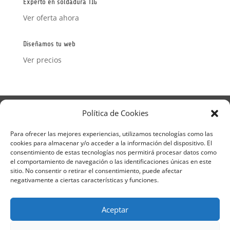
Experto en soldadura TIG
Ver oferta ahora
Diseñamos tu web
Ver precios
Aviso Legal
Política de Privacidad
Política de Cookies
Términos y condiciones – Contrato de matrícula
Política de Cookies
Para ofrecer las mejores experiencias, utilizamos tecnologías como las
cookies para almacenar y/o acceder a la información del dispositivo. El
Formulario de Datos necesarios para alta
consentimiento de estas tecnologías nos permitirá procesar datos como
Métodos de pago SEQURA
Métodos de pago
el comportamiento de navegación o las identificaciones únicas en este
Formulario de Acción Formativa
sitio. No consentir o retirar el consentimiento, puede afectar
Formulario de responsabilidad de APPCC
negativamente a ciertas características y funciones.
Plantilla formación bonificada
Formación Obligatoria según Sector
Aceptar
Formulario uso de imagen
Encuesta
Contacto
Centros colaboradores