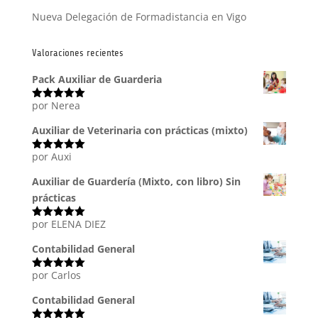
Nueva Delegación de Formadistancia en Vigo
Valoraciones recientes
Pack Auxiliar de Guarderia
por Nerea
Valorado
con
5
de 5
Auxiliar de Veterinaria con prácticas (mixto)
por Auxi
Valorado
con
5
de 5
Auxiliar de Guardería (Mixto, con libro) Sin
prácticas
por ELENA DIEZ
Valorado
con
5
de 5
Contabilidad General
por Carlos
Valorado
con
5
de 5
Contabilidad General