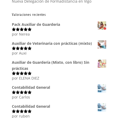
Nueva Delegación de Formadistancia en Vigo
Valoraciones recientes
Pack Auxiliar de Guarderia
por Nerea
Valorado
con
5
de 5
Auxiliar de Veterinaria con prácticas (mixto)
por Auxi
Valorado
con
5
de 5
Auxiliar de Guardería (Mixto, con libro) Sin
prácticas
por ELENA DIEZ
Valorado
con
5
de 5
Contabilidad General
por Carlos
Valorado
con
5
de 5
Contabilidad General
por ruben
Valorado