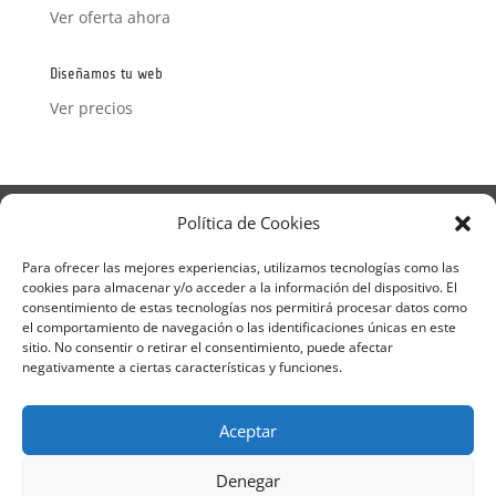
Ver oferta ahora
Diseñamos tu web
Ver precios
Aviso Legal
Política de Privacidad
Política de Cookies
Términos y condiciones – Contrato de matrícula
Política de Cookies
Para ofrecer las mejores experiencias, utilizamos tecnologías como las
cookies para almacenar y/o acceder a la información del dispositivo. El
Formulario de Datos necesarios para alta
consentimiento de estas tecnologías nos permitirá procesar datos como
Métodos de pago SEQURA
Métodos de pago
el comportamiento de navegación o las identificaciones únicas en este
Formulario de Acción Formativa
sitio. No consentir o retirar el consentimiento, puede afectar
Formulario de responsabilidad de APPCC
negativamente a ciertas características y funciones.
Plantilla formación bonificada
Formación Obligatoria según Sector
Aceptar
Formulario uso de imagen
Encuesta
Contacto
Centros colaboradores
Denegar