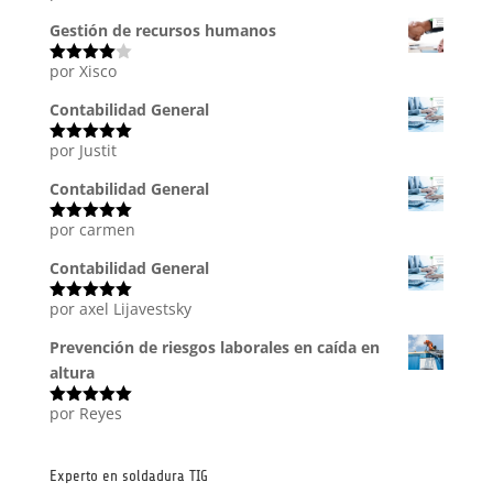
con
5
de 5
Gestión de recursos humanos
por Xisco
Valorado
con
4
de
5
Contabilidad General
por Justit
Valorado
con
5
de 5
Contabilidad General
por carmen
Valorado
con
5
de 5
Contabilidad General
por axel Lijavestsky
Valorado
con
5
de 5
Prevención de riesgos laborales en caída en
altura
por Reyes
Valorado
con
5
de 5
Experto en soldadura TIG