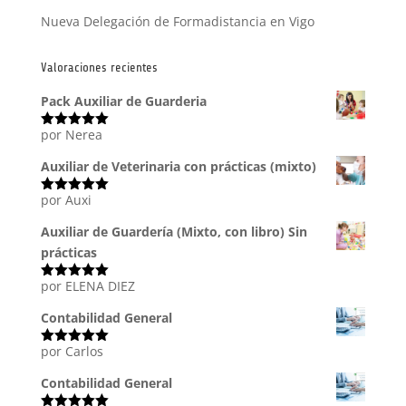
Nueva Delegación de Formadistancia en Vigo
Valoraciones recientes
Pack Auxiliar de Guarderia
por Nerea
Valorado
con
5
de 5
Auxiliar de Veterinaria con prácticas (mixto)
por Auxi
Valorado
con
5
de 5
Auxiliar de Guardería (Mixto, con libro) Sin
prácticas
por ELENA DIEZ
Valorado
con
5
de 5
Contabilidad General
por Carlos
Valorado
con
5
de 5
Contabilidad General