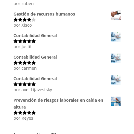
por ruben
Valorado
con
5
de 5
Gestión de recursos humanos
por Xisco
Valorado
con
4
de
5
Contabilidad General
por Justit
Valorado
con
5
de 5
Contabilidad General
por carmen
Valorado
con
5
de 5
Contabilidad General
por axel Lijavestsky
Valorado
con
5
de 5
Prevención de riesgos laborales en caída en
altura
por Reyes
Valorado
con
5
de 5