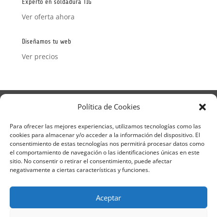
Experto en soldadura TIG
Ver oferta ahora
Diseñamos tu web
Ver precios
Aviso Legal
Política de Privacidad
Política de Cookies
Términos y condiciones – Contrato de matrícula
Política de Cookies
Para ofrecer las mejores experiencias, utilizamos tecnologías como las
cookies para almacenar y/o acceder a la información del dispositivo. El
Formulario de Datos necesarios para alta
consentimiento de estas tecnologías nos permitirá procesar datos como
Métodos de pago SEQURA
Métodos de pago
el comportamiento de navegación o las identificaciones únicas en este
Formulario de Acción Formativa
sitio. No consentir o retirar el consentimiento, puede afectar
Formulario de responsabilidad de APPCC
negativamente a ciertas características y funciones.
Plantilla formación bonificada
Formación Obligatoria según Sector
Aceptar
Formulario uso de imagen
Encuesta
Contacto
Centros colaboradores