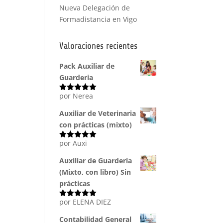
Nueva Delegación de
Formadistancia en Vigo
Valoraciones recientes
Pack Auxiliar de
Guarderia
por Nerea
Valorado
con
5
de 5
Auxiliar de Veterinaria
con prácticas (mixto)
por Auxi
Valorado
con
5
de 5
Auxiliar de Guardería
(Mixto, con libro) Sin
prácticas
por ELENA DIEZ
Valorado
con
5
de 5
Contabilidad General