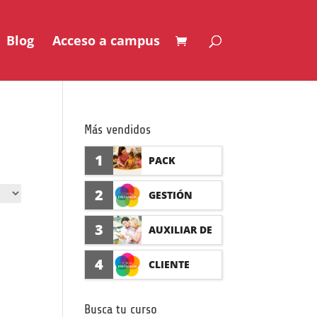
Blog
Acceso a campus
Más vendidos
1
PACK
AUXILIAR DE
2
GESTIÓN
GUARDERÍA
SEGURO DE
3
AUXILIAR DE
CON
ACCIDENTES
FARMACIA Y
4
CLIENTE
PRÁCTICAS
(PRÁCTICAS
PARAFARMAC
FORMADISTA
FORMATIVAS)
Busca tu curso
IA CON