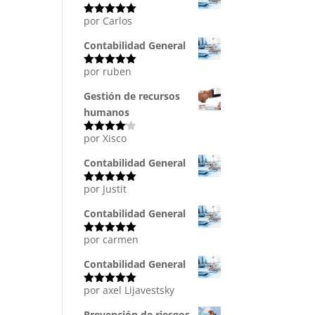
por Carlos
Valorado
con
5
de 5
Contabilidad General
por ruben
Valorado
con
5
de 5
Gestión de recursos
humanos
por Xisco
Valorado
con
4
de
5
Contabilidad General
por Justit
Valorado
con
5
de 5
Contabilidad General
por carmen
Valorado
con
5
de 5
Contabilidad General
por axel Lijavestsky
Valorado
con
5
de 5
Prevención de riesgos