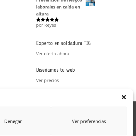
laborales en caída en
altura
por Reyes
Valorado
con
5
de 5
Experto en soldadura TIG
Ver oferta ahora
Diseñamos tu web
Ver precios
Acción Formativa
Denegar
Ver preferencias
ctor
Formulario uso de imagen