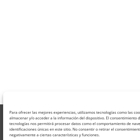
Para ofrecer las mejores experiencias, utilizamos tecnologías como las co
Aviso Legal
Política de Privacidad
Térmi
almacenar y/o acceder a la información del dispositivo. El consentimiento 
Formulario de Datos necesarios para alta
tecnologías nos permitirá procesar datos como el comportamiento de nave
Formulario de responsabilidad de APPCC
P
identificaciones únicas en este sitio. No consentir o retirar el consentimien
Encuesta
Contacto
Centros colaborado
negativamente a ciertas características y funciones.