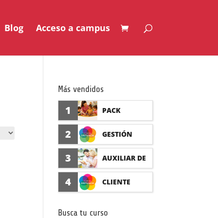
Blog
Acceso a campus
Más vendidos
1
PACK
AUXILIAR DE
2
GESTIÓN
GUARDERÍA
SEGURO DE
3
AUXILIAR DE
CON
ACCIDENTES
FARMACIA Y
4
CLIENTE
PRÁCTICAS
(PRÁCTICAS
PARAFARMAC
FORMADISTA
FORMATIVAS)
Busca tu curso
IA CON