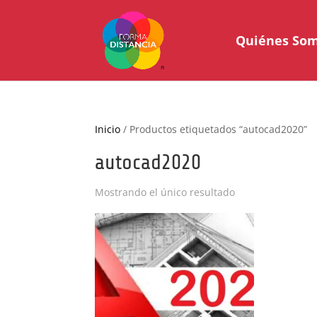
Quiénes So
Inicio
/ Productos etiquetados “autocad2020”
autocad2020
Mostrando el único resultado