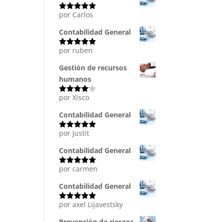
por Carlos
Valorado
con
5
de 5
Contabilidad General
por ruben
Valorado
con
5
de 5
Gestión de recursos
humanos
por Xisco
Valorado
con
4
de
5
Contabilidad General
por Justit
Valorado
con
5
de 5
Contabilidad General
por carmen
Valorado
con
5
de 5
Contabilidad General
por axel Lijavestsky
Valorado
con
5
de 5
Prevención de riesgos