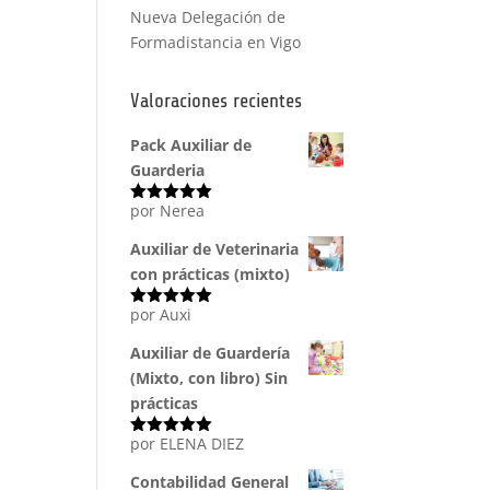
Nueva Delegación de
Formadistancia en Vigo
Valoraciones recientes
Pack Auxiliar de
Guarderia
por Nerea
Valorado
con
5
de 5
Auxiliar de Veterinaria
con prácticas (mixto)
por Auxi
Valorado
con
5
de 5
Auxiliar de Guardería
(Mixto, con libro) Sin
prácticas
por ELENA DIEZ
Valorado
con
5
de 5
Contabilidad General