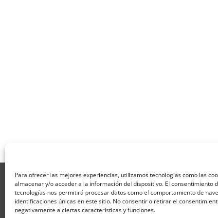
Para ofrecer las mejores experiencias, utilizamos tecnologías como las co
Aviso Legal
Política de Privacidad
Térmi
almacenar y/o acceder a la información del dispositivo. El consentimiento 
Formulario de Datos necesarios para alta
tecnologías nos permitirá procesar datos como el comportamiento de nave
Formulario de responsabilidad de APPCC
P
identificaciones únicas en este sitio. No consentir o retirar el consentimien
Encuesta
Contacto
Centros colaborado
negativamente a ciertas características y funciones.