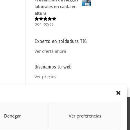
laborales en caída en
altura
por Reyes
Valorado
con
5
de 5
Experto en soldadura TIG
Ver oferta ahora
Diseñamos tu web
Ver precios
Acción Formativa
Denegar
Ver preferencias
ctor
Formulario uso de imagen