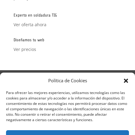
con
5
de 5
Experto en soldadura TIG
Ver oferta ahora
Diseñamos tu web
Ver precios
Aviso Legal
Política de Privacidad
Política de Cookies
Términos y condiciones – Contrato de matrícula
Política de Cookies
Para ofrecer las mejores experiencias, utilizamos tecnologías como las
cookies para almacenar y/o acceder a la información del dispositivo. El
Formulario de Datos necesarios para alta
consentimiento de estas tecnologías nos permitirá procesar datos como
Métodos de pago SEQURA
Métodos de pago
el comportamiento de navegación o las identificaciones únicas en este
Formulario de Acción Formativa
sitio. No consentir o retirar el consentimiento, puede afectar
Formulario de responsabilidad de APPCC
negativamente a ciertas características y funciones.
Plantilla formación bonificada
Formación Obligatoria según Sector