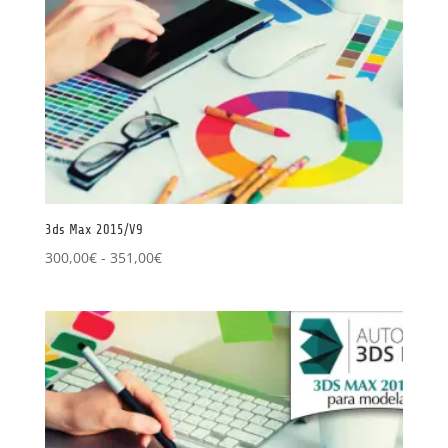
3ds Max 2015/V9
Rango
300,00
€
-
351,00
€
de
precios:
desde
300,00€
hasta
351,00€