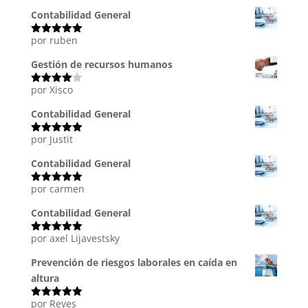
con
5
de 5
Contabilidad General
por ruben
Valorado
con
5
de 5
Gestión de recursos humanos
por Xisco
Valorado
con
4
de
5
Contabilidad General
por Justit
Valorado
con
5
de 5
Contabilidad General
por carmen
Valorado
con
5
de 5
Contabilidad General
por axel Lijavestsky
Valorado
con
5
de 5
Prevención de riesgos laborales en caída en
altura
por Reyes
Valorado