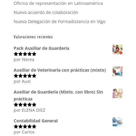
Oficina de representación en Latinoamérica
Nuevo acuerdo de colaboración
Nueva Delegación de Formadistancia en Vigo
Valoraciones recientes
Pack Auxiliar de Guarderia
por Nerea
Valorado
con
5
de 5
Auxiliar de Veterinaria con prácticas (mixto)
por Auxi
Valorado
con
5
de 5
Auxiliar de Guardería (Mixto, con libro) Sin
prácticas
por ELENA DIEZ
Valorado
con
5
de 5
Contabilidad General
por Carlos
Valorado