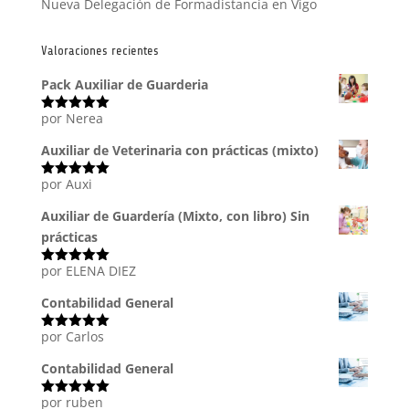
Nueva Delegación de Formadistancia en Vigo
Valoraciones recientes
Pack Auxiliar de Guarderia
por Nerea
Valorado
con
5
de 5
Auxiliar de Veterinaria con prácticas (mixto)
por Auxi
Valorado
con
5
de 5
Auxiliar de Guardería (Mixto, con libro) Sin
prácticas
por ELENA DIEZ
Valorado
con
5
de 5
Contabilidad General
por Carlos
Valorado
con
5
de 5
Contabilidad General
por ruben
Valorado