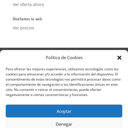
Ver oferta ahora
Diseñamos tu web
Ver precios
Aviso Legal
Política de Privacidad
Política de Cookies
Términos y condiciones – Contrato de matrícula
Política de Cookies
Para ofrecer las mejores experiencias, utilizamos tecnologías como las
cookies para almacenar y/o acceder a la información del dispositivo. El
Formulario de Datos necesarios para alta
consentimiento de estas tecnologías nos permitirá procesar datos como
Métodos de pago SEQURA
Métodos de pago
el comportamiento de navegación o las identificaciones únicas en este
Formulario de Acción Formativa
sitio. No consentir o retirar el consentimiento, puede afectar
Formulario de responsabilidad de APPCC
negativamente a ciertas características y funciones.
Plantilla formación bonificada
Formación Obligatoria según Sector
Aceptar
Formulario uso de imagen
Encuesta
Contacto
Centros colaboradores
Denegar