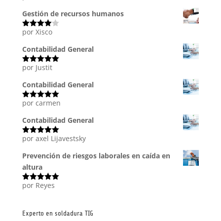
con
5
de 5
Gestión de recursos humanos
por Xisco
Valorado
con
4
de
5
Contabilidad General
por Justit
Valorado
con
5
de 5
Contabilidad General
por carmen
Valorado
con
5
de 5
Contabilidad General
por axel Lijavestsky
Valorado
con
5
de 5
Prevención de riesgos laborales en caída en
altura
por Reyes
Valorado
con
5
de 5
Experto en soldadura TIG