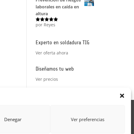
laborales en caída en
altura
por Reyes
Valorado
con
5
de 5
Experto en soldadura TIG
Ver oferta ahora
Diseñamos tu web
Ver precios
Acción Formativa
Denegar
Ver preferencias
ctor
Formulario uso de imagen