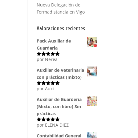
Nueva Delegación de
Formadistancia en Vigo
Valoraciones recientes
Pack Auxiliar de
Guarderia
por Nerea
Valorado
con
5
de 5
Auxiliar de Veterinaria
con prácticas (mixto)
por Auxi
Valorado
con
5
de 5
Auxiliar de Guardería
(Mixto, con libro) Sin
prácticas
por ELENA DIEZ
Valorado
con
5
de 5
Contabilidad General