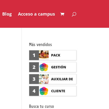
Blog
Acceso a campus
Más vendidos
1
PACK
AUXILIAR DE
2
GESTIÓN
GUARDERÍA
SEGURO DE
3
AUXILIAR DE
CON
ACCIDENTES
FARMACIA Y
4
CLIENTE
PRÁCTICAS
(PRÁCTICAS
PARAFARMAC
FORMADISTA
FORMATIVAS)
Busca tu curso
IA CON