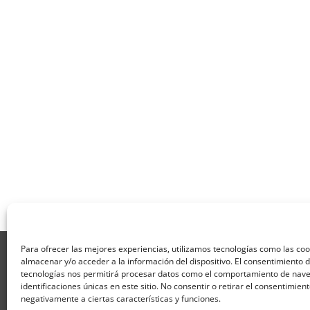
Para ofrecer las mejores experiencias, utilizamos tecnologías como las co
Aviso Legal
Política de Privacidad
Térmi
almacenar y/o acceder a la información del dispositivo. El consentimiento 
Formulario de Datos necesarios para alta
tecnologías nos permitirá procesar datos como el comportamiento de nave
Formulario de responsabilidad de APPCC
P
identificaciones únicas en este sitio. No consentir o retirar el consentimien
Encuesta
Contacto
Centros colaborado
negativamente a ciertas características y funciones.