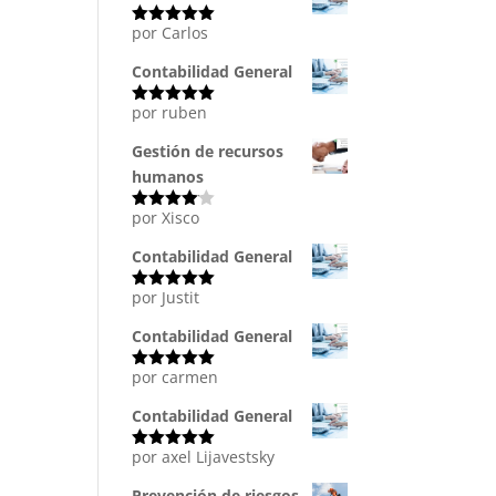
por Carlos
Valorado
con
5
de 5
Contabilidad General
por ruben
Valorado
con
5
de 5
Gestión de recursos
humanos
por Xisco
Valorado
con
4
de
5
Contabilidad General
por Justit
Valorado
con
5
de 5
Contabilidad General
por carmen
Valorado
con
5
de 5
Contabilidad General
por axel Lijavestsky
Valorado
con
5
de 5
Prevención de riesgos